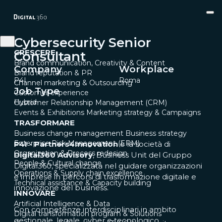
Cybersecurity Senior
CRESCERE
Consultant
Brand communication, Creativity & Content
Company
Workplace
Brand reputation & PR
P4I
Roma
Channel marketing & Outsourcing
Job Type
Customer experience
Hybrid
Customer Relationship Management (CRM)
Events & Exhibitions
Marketing strategy & Campaigns
TRASFORMARE
Business change management
Business strategy
Enterprise Risk Management (ERM)
P4I - Partners4Innovation
è la società di
Organization & Process redesign
Digital360 Advisory
, Business Unit del Gruppo
People & Cultural change
Digital360, specializzata nel guidare organizzazioni
Operations & Supply chain excellence
e imprese in percorsi di trasformazione digitale e
Technical assistance & Capacity building
innovazione del business.
INNOVARE
Artificial Intelligence & Data
Con competenze interdisciplinari in ambito
Digital transformation program & Solutions
gestionale, legale, cyber e tecnologico,