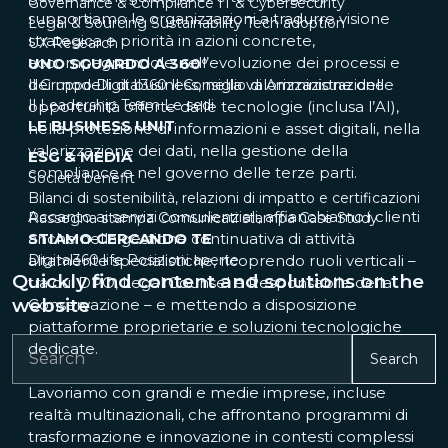
Governance & Compliance
IT & Cybersecurity
supportiamo le organizzazioni a tradurre visione
Legal & Sourcing
Sustainability
Tech adoption
strategica e priorità in azioni concrete,
UX Research
accompagnandole nell’evoluzione dei processi e
UNO SGUARDO A 360°
dei modelli di business, nella valorizzazione delle
Il Gruppo Digital360
Il Consiglio di Amministrazione
Il Leadership Team
Le sedi
opportunità offerte dalle tecnologie (inclusa l’AI),
LE BUSINESS UNIT
nella protezione di informazioni e asset digitali, nella
valorizzazione dei dati, nella gestione della
ESG & MEDIA
compliance e nel governo delle terze parti.
Società benefit
Bilanci di sostenibilità, relazioni di impatto e certificazioni
Accanto ai servizi consulenziali, affianchiamo i clienti
Rassegna stampa
Comunicati stampa
Case Study
STIAMO CERCANDO TE
anche nella gestione continuativa di attività
Digital360 life
altamente specialistiche, ricoprendo ruoli verticali –
Posizioni aperte
Quickly find content and solutions on the
tra cui DPO, Legal Counsel e Responsabile della
website
Conservazione – e mettendo a disposizione
piattaforme proprietarie e soluzioni tecnologiche
dedicate.
Search
Lavoriamo con grandi e medie imprese, incluse
realtà multinazionali, che affrontano programmi di
trasformazione e innovazione in contesti complessi