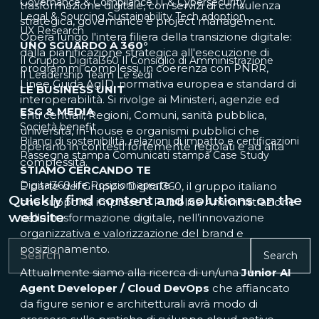
Governance & Compliance
IT & Cybersecurity
trasformazione digitale, con servizi di consulenza
Legal & Sourcing
Sustainability
Tech adoption
strategica, governance e project management.
UX Research
Opera lungo l'intera filiera della transizione digitale:
UNO SGUARDO A 360°
dalla pianificazione strategica all'esecuzione di
Il Gruppo Digital360
Il Consiglio di Amministrazione
programmi complessi, in coerenza con PNRR,
Il Leadership Team
Le sedi
Linee Guida AgID, normativa europea e standard di
LE BUSINESS UNIT
interoperabilità. Si rivolge ai Ministeri, agenzie ed
ESG & MEDIA
enti centrali, Regioni, Comuni, sanità pubblica,
Società benefit
università, in-house e organismi pubblici che
Bilanci di sostenibilità, relazioni di impatto e certificazioni
operano in contesti fortemente regolati e ad alta
Rassegna stampa
Comunicati stampa
Case Study
complessità.
STIAMO CERCANDO TE
Digital360 life
Posizioni aperte
È parte del Gruppo Digital360, il gruppo italiano
Quickly find content and solutions on the
che supporta imprese e Pubblica Amministrazione
website
nella trasformazione digitale, nell’innovazione
organizzativa e valorizzazione del brand e
posizionamento.
Search
Attualmente siamo alla ricerca di un/una
Junior AI
Agent Developer / Cloud DevOps
che affiancato
da figure senior e architetturali avrà modo di