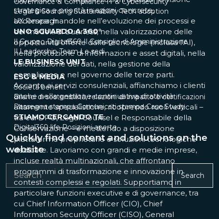
Governance & Compliance
IT & Cybersecurity
strategica e priorità in azioni concrete,
Legal & Sourcing
Sustainability
Tech adoption
accompagnandole nell’evoluzione dei processi e
UX Research
UNO SGUARDO A 360°
dei modelli di business, nella valorizzazione delle
Il Gruppo Digital360
Il Consiglio di Amministrazione
opportunità offerte dalle tecnologie (inclusa l’AI),
Il Leadership Team
Le sedi
nella protezione di informazioni e asset digitali, nella
LE BUSINESS UNIT
valorizzazione dei dati, nella gestione della
compliance e nel governo delle terze parti.
ESG & MEDIA
Accanto ai servizi consulenziali, affianchiamo i clienti
Società benefit
anche nella gestione continuativa di attività
Bilanci di sostenibilità, relazioni di impatto e certificazioni
Rassegna stampa
altamente specialistiche, ricoprendo ruoli verticali –
Comunicati stampa
Case Study
STIAMO CERCANDO TE
tra cui DPO, Legal Counsel e Responsabile della
Digital360 life
Posizioni aperte
Conservazione – e mettendo a disposizione
Quickly find content and solutions on the
piattaforme proprietarie e soluzioni tecnologiche
website
dedicate. Lavoriamo con grandi e medie imprese,
incluse realtà multinazionali, che affrontano
programmi di trasformazione e innovazione in
Search
contesti complessi e regolati. Supportiamo in
particolare funzioni executive e di governance, tra
cui Chief Information Officer (CIO), Chief
Information Security Officer (CISO), General