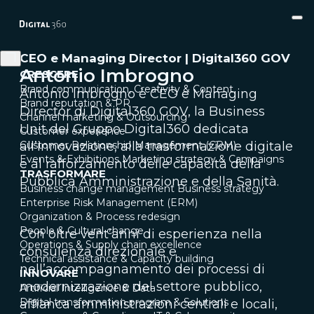
CEO e Managing Director | Digital360 GOV
Antonio Imbrogno
CRESCERE
Brand communication, Creativity & Content
Antonio Imbrogno è CEO e Managing
Brand reputation & PR
Director di Digital360 GOV, la Business
Channel marketing & Outsourcing
Unit del Gruppo Digital360 dedicata
Customer experience
Customer Relationship Management (CRM)
all’innovazione, alla trasformazione digitale
Events & Exhibitions
Marketing strategy & Campaigns
e al rafforzamento delle capacità della
TRASFORMARE
Pubblica Amministrazione e della Sanità.
Business change management
Business strategy
Enterprise Risk Management (ERM)
Organization & Process redesign
People & Cultural change
Con oltre vent’anni di esperienza nella
Operations & Supply chain excellence
consulenza direzionale e
Technical assistance & Capacity building
nell’accompagnamento dei processi di
INNOVARE
modernizzazione del settore pubblico,
Artificial Intelligence & Data
Digital transformation program & Solutions
affianca amministrazioni centrali e locali,