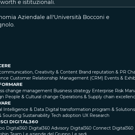
worth e istituzionali.
onomia Aziendale all'Università Bocconi e
gnolo.
CERE
communication, Creativity & Content
Brand reputation & PR
Cha
ence
Customer Relationship Management (CRM)
Events & Exhib
FORMARE
ess change management
Business strategy
Enterprise Risk Ma
gn
People & Cultural change
Operations & Supply chain excellen
VARE
ial Intelligence & Data
Digital transformation program & Solutions
& Sourcing
Sustainability
Tech adoption
UX Research
SCI DIGITAL360
ppo Digital360
Digital360 Advisory
Digital360 Connect
Digital36
ship Team
Le aziende del Gruppo
Le sedi