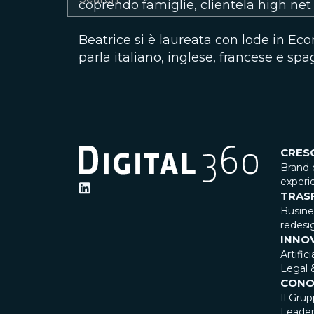
coprendo famiglie, clientela high net 
Beatrice si è laureata con lode in Ec
parla italiano, inglese, francese e spa
CRES
Brand 
experi
TRAS
Busin
redesi
INNO
Artific
Legal 
CONO
Il Gru
Leader