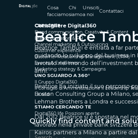
Cosa
Chi
Unisciti
Contattaci
facciamo
siamo
a noi
CRESCERE
Consigliere Digital360
Beatrice Tamb
Brand communication, Creativity & Content
Brand reputation & PR
Channel marketing & Outsourcing
Beatrice Tamburi è entrata a far part
Customer experience
guidando lo sviluppo del business in E
Customer Relationship Management (CRM)
lavorato nel mondo dell’investment ba
Events & Exhibitions
Marketing strategy & Campaigns
anni.
UNO SGUARDO A 360°
Il Gruppo Digital360
Beatrice ha iniziato il suo percorso p
Il Consiglio di Amministrazione
Il Leadership Te
Boston Consulting Group a Milano, s
Le sedi
Lehman Brothers a Londra e successi
STIAMO CERCANDO TE
Digital360 life
Posizioni aperte
Dal 2012 Beatrice si è spostata ne
Quickly find content and solu
lavorato nella private bank svizzera
Kairos partners a Milano a partire d