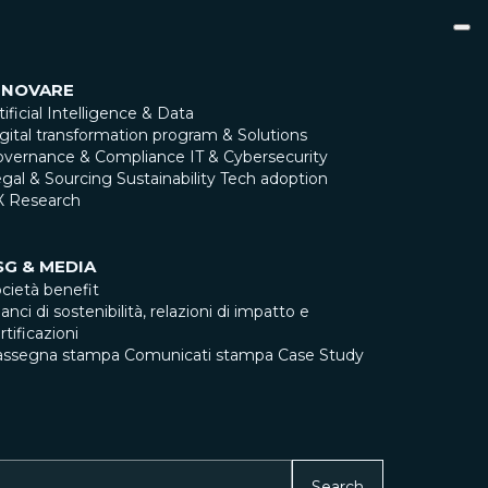
NNOVARE
tificial Intelligence & Data
gital transformation program & Solutions
overnance & Compliance
IT & Cybersecurity
gal & Sourcing
Sustainability
Tech adoption
X Research
SG & MEDIA
cietà benefit
lanci di sostenibilità, relazioni di impatto e
rtificazioni
assegna stampa
Comunicati stampa
Case Study
Search