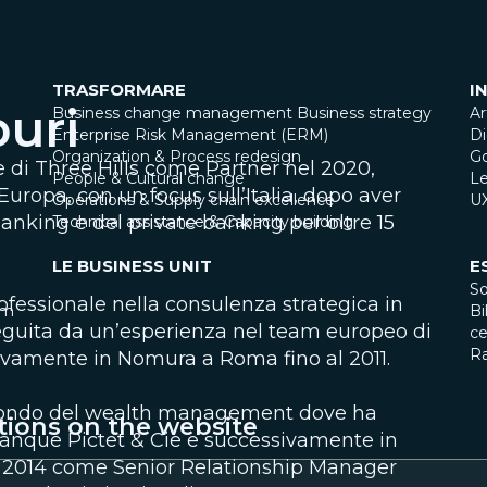
TRASFORMARE
I
uri
Business change management
Business strategy
Ar
Enterprise Risk Management (ERM)
Di
Organization & Process redesign
G
e di Three Hills come Partner nel 2020,
People & Cultural change
Le
uropa, con un focus sull’Italia, dopo aver
Operations & Supply chain excellence
U
nking e del private banking per oltre 15
Technical assistance & Capacity building
LE BUSINESS UNIT
E
So
rofessionale nella consulenza strategica in
am
Bi
eguita da un’esperienza nel team europeo di
ce
R
vamente in Nomura a Roma fino al 2011.
l mondo del wealth management dove ha
tions on the website
 Banque Pictet & Cie e successivamente in
al 2014 come Senior Relationship Manager