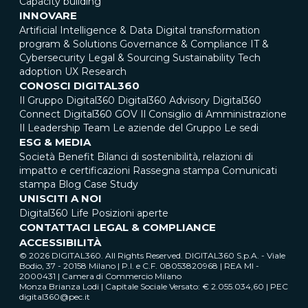
Capacity building
INNOVARE
Artificial Intelligence & Data
Digital transformation
program & Solutions
Governance & Compliance
IT &
Cybersecurity
Legal & Sourcing
Sustainability
Tech
adoption
UX Research
CONOSCI DIGITAL360
Il Gruppo Digital360
Digital360 Advisory
Digital360
Connect
Digital360 GOV
Il Consiglio di Amministrazione
Il Leadership Team
Le aziende del Gruppo
Le sedi
ESG & MEDIA
Società Benefit
Bilanci di sostenibilità, relazioni di
impatto e certificazioni
Rassegna stampa
Comunicati
stampa
Blog
Case Study
UNISCITI A NOI
Digital360 Life
Posizioni aperte
CONTATTACI
LEGAL & COMPLIANCE
ACCESSIBILITÀ
© 2026 DIGITAL360. All Rights Reserved. DIGITAL360 S.p.A. - Viale
Bodio, 37 - 20158 Milano | P.I. e C.F. 08053820968 | REA MI -
2000431 | Camera di Commercio Milano
Monza Brianza Lodi | Capitale Sociale Versato: € 2.055.034,60 | PEC
digital360@pec.it