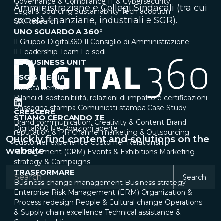
Governance & Compliance
IT & Cybersecurity
Amministrazione e Collegi Sindacali (tra cui
Legal & Sourcing
Sustainability
Tech adoption
società finanziarie, industriali e SGR).
UX Research
UNO SGUARDO A 360°
Il Gruppo Digital360
Il Consiglio di Amministrazione
Il Leadership Team
Le sedi
LE BUSINESS UNIT
ESG & MEDIA
Società benefit
Bilanci di sostenibilità, relazioni di impatto e certificazioni
Rassegna stampa
Comunicati stampa
Case Study
CRESCERE
STIAMO CERCANDO TE
Brand communication, Creativity & Content
Brand
Digital360 life
Posizioni aperte
reputation & PR
Channel marketing & Outsourcing
Quickly find content and solutions on the
Customer experience
Customer Relationship
website
Management (CRM)
Events & Exhibitions
Marketing
strategy & Campaigns
TRASFORMARE
Search
Business change management
Business strategy
Enterprise Risk Management (ERM)
Organization &
Process redesign
People & Cultural change
Operations
& Supply chain excellence
Technical assistance &