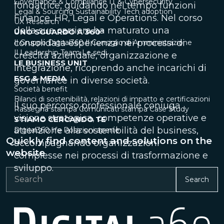
Governance & Compliance
IT & Cybersecurity
fondatrice, guidando nel tempo funzioni
Legal & Sourcing
Sustainability
Tech adoption
Finance, HR, Legal e Operations. Nel corso
UX Research
della sua carriera ha maturato una
UNO SGUARDO A 360°
consolidata esperienza nei processi di
Il Gruppo Digital360
Il Consiglio di Amministrazione
Il Leadership Team
Le sedi
crescita aziendale, organizzazione e
LE BUSINESS UNIT
integrazione, ricoprendo anche incarichi di
ESG & MEDIA
governance in diverse società.
Società benefit
Bilanci di sostenibilità, relazioni di impatto e certificazioni
Il suo percorso professionale coniuga
Rassegna stampa
Comunicati stampa
Case Study
visione strategica, competenze operative e
STIAMO CERCANDO TE
attenzione alla sostenibilità del business,
Digital360 life
Posizioni aperte
Quickly find content and solutions on the
accompagnando organizzazioni
website
complesse nei processi di trasformazione e
sviluppo.
Search