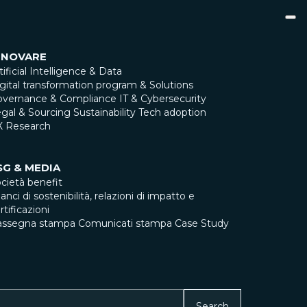
NNOVARE
tificial Intelligence & Data
gital transformation program & Solutions
overnance & Compliance
IT & Cybersecurity
gal & Sourcing
Sustainability
Tech adoption
X Research
SG & MEDIA
cietà benefit
lanci di sostenibilità, relazioni di impatto e
rtificazioni
assegna stampa
Comunicati stampa
Case Study
Search