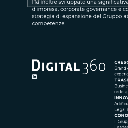
Ha inoltre sviluppato una significati
d’impresa, corporate governance e con
strategia di espansione del Gruppo at
competenze.
CRES
Brand 
experi
TRAS
Busin
redesi
INNO
Artific
Legal 
CONO
Il Gru
Leader