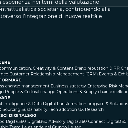
va esperienza nei temi della valutazione
trattualistica societaria, contribuendo alla
traverso l’integrazione di nuove realtà e
CERE
communication, Creativity & Content
Brand reputation & PR
Cha
ence
Customer Relationship Management (CRM)
Events & Exhib
FORMARE
ess change management
Business strategy
Enterprise Risk Ma
gn
People & Cultural change
Operations & Supply chain excellen
VARE
ial Intelligence & Data
Digital transformation program & Solutions
& Sourcing
Sustainability
Tech adoption
UX Research
SCI DIGITAL360
ppo Digital360
Digital360 Advisory
Digital360 Connect
Digital36
ship Team
Le aziende del Gruppo
Le sedi