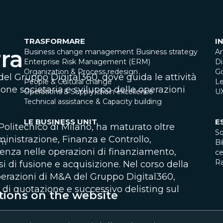
TRASFORMARE
I
rra
Business change management
Business strategy
Ar
Enterprise Risk Management (ERM)
Di
Organization & Process redesign
G
del Gruppo Digital360, dove guida le attività
People & Cultural change
Le
zione societaria e sviluppo delle operazioni
Operations & Supply chain excellence
U
Technical assistance & Capacity building
LE BUSINESS UNIT
E
Politecnico di Milano, ha maturato oltre
So
inistrazione, Finanza e Controllo,
am
Bi
nza nelle operazioni di finanziamento,
ce
R
ssi di fusione e acquisizione. Nel corso della
perazioni di M&A del Gruppo Digital360,
i quotazione e successivo delisting sul
tions on the website