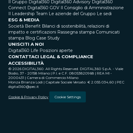
Il Gruppo Digital360
Digital360 Advisory
Digital360
Connect
Digital360 GOV
Il Consiglio di Amministrazione
Il Leadership Team
Le aziende del Gruppo
Le sedi
ESG & MEDIA
Società Benefit
Bilanci di sostenibilità, relazioni di
impatto e certificazioni
Rassegna stampa
Comunicati
stampa
Blog
Case Study
UNISCITI A NOI
Digital360 Life
Posizioni aperte
CONTATTACI
LEGAL & COMPLIANCE
ACCESSIBILITÀ
© 2026 DIGITAL360. All Rights Reserved. DIGITAL360 S.p.A. - Viale
Bodio, 37 - 20158 Milano | P.I. e C.F. 08053820968 | REA MI -
2000431 | Camera di Commercio Milano
Monza Brianza Lodi | Capitale Sociale Versato: € 2.055.034,60 | PEC
digital360@pec.it
Cookie & Privacy Policy
Cookie Settings