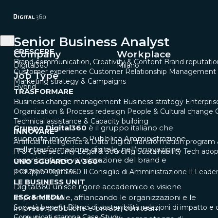
Senior Business Analyst
CRESCERE
Company
Workplace
Brand communication, Creativity & Content
Brand reputati
Digital360
Milano
Customer experience
Customer Relationship Management
Job Type
Marketing strategy & Campaigns
Hybrid
TRASFORMARE
Business change management
Business strategy
Enterpri
Organization & Process redesign
People & Cultural change
Technical assistance & Capacity building
Gruppo Digital360
è il gruppo italiano che
INNOVARE
supporta imprese e Pubblica Amministrazione
Artificial Intelligence & Data
Digital transformation program 
nella trasformazione digitale, nell’innovazione
IT & Cybersecurity
Legal & Sourcing
Sustainability
Tech adop
organizzativa e valorizzazione del brand e
UNO SGUARDO A 360°
posizionamento.
Il Gruppo Digital360
Il Consiglio di Amministrazione
Il Leade
LE BUSINESS UNIT
Digital360 unisce rigore accademico e visione
ESG & MEDIA
imprenditoriale, affiancando le organizzazioni e le
Società benefit
Bilanci di sostenibilità, relazioni di impatto e 
imprese, pubbliche e private, con team
Comunicati stampa
Case Study