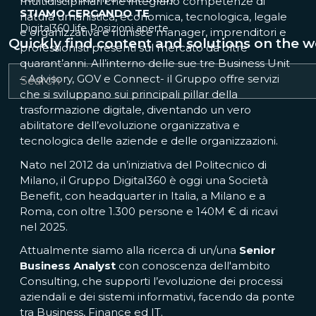
multidisciplinari che integrano competenze di
STIAMO CERCANDO TE
natura umanistica, economica, tecnologica, legale
Digital360 life
Posizioni aperte
e organizzativa e riunisce manager, imprenditori e
Quickly find content and solutions on the w
professionisti presenti sul mercato da oltre
quarant’anni. All’interno delle sue tre Business Unit
– Advisory, GOV e Connect- il Gruppo offre servizi
che si sviluppano sui principali pillar della
trasformazione digitale, diventando un vero
abilitatore dell’evoluzione organizzativa e
tecnologica delle aziende e delle organizzazioni.
Nato nel 2012 da un’iniziativa del Politecnico di
Milano, il Gruppo Digital360 è oggi una Società
Benefit, con headquarter in Italia, a Milano e a
Roma, con oltre 1.300 persone e 140M € di ricavi
nel 2025.
Attualmente siamo alla ricerca di un/una
Senior
Business Analyst
con conoscenza dell'ambito
Consulting, che supporti l’evoluzione dei processi
aziendali e dei sistemi informativi, facendo da ponte
tra Business, Finance ed IT.