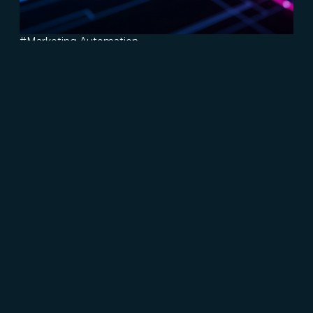
#Marketing Automation
#Connect
Come assicurarsi che le tue email
arrivino a destinazione (e non farle
arrivare in spam)
Read more
CRESCERE
Brand communication, Creativity & Content
Brand
reputation & PR
Channel marketing & Outsourcing
Customer experience
Customer Relationship