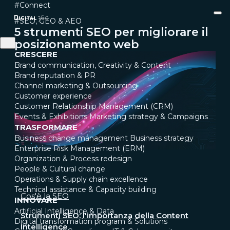
#Connect
#SEO, GEO & AEO
5 strumenti SEO per migliorare il
posizionamento web
CRESCERE
Brand communication, Creativity & Content
Brand reputation & PR
Channel marketing & Outsourcing
Customer experience
Customer Relationship Management (CRM)
Events & Exhibitions
Marketing strategy & Campaigns
TRASFORMARE
Business change management
Business strategy
Enterprise Risk Management (ERM)
Organization & Process redesign
People & Cultural change
Operations & Supply chain excellence
Technical assistance & Capacity building
Cos'è la SEO
INNOVARE
Artificial Intelligence & Data
Strumenti SEO: l'importanza della Content
Digital transformation program & Solutions
Intelligence