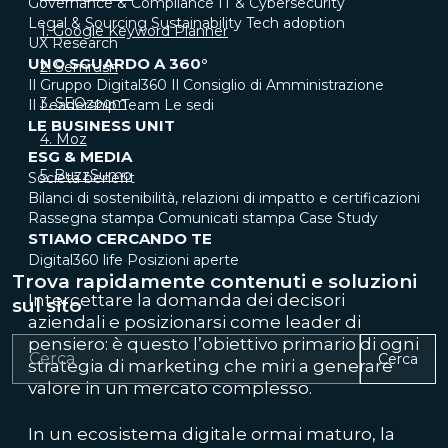
Governance & Compliance
IT & Cybersecurity
Legal & Sourcing
Sustainability
Tech adoption
1. Google Keyword Planner
UX Research
UNO SGUARDO A 360°
2. Semrush
Il Gruppo Digital360
Il Consiglio di Amministrazione
3. SEOzoom
Il Leadership Team
Le sedi
LE BUSINESS UNIT
4. Moz
ESG & MEDIA
5. BuzzSumo
Società benefit
Bilanci di sostenibilità, relazioni di impatto e certificazioni
Rassegna stampa
Comunicati stampa
Case Study
STIAMO CERCANDO TE
Digital360 life
Posizioni aperte
Trova rapidamente contenuti e soluzioni
Intercettare la domanda dei decisori
sul sito
aziendali e posizionarsi come leader di
pensiero: è questo l’obiettivo primario di ogni
Cerca
strategia di marketing che miri a generare
valore in un mercato complesso.
In un ecosistema digitale ormai maturo, la