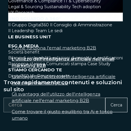
Governance & Compliance
IT & Cybersecurity
Legal & Sourcing
Sustainability
Tech adoption
UX Research
UNO SGUARDO A 360°
Il Gruppo Digital360
Il Consiglio di Amministrazione
Il Leadership Team
Le sedi
LE BUSINESS UNIT
ESG & MEDIA
Come funziona l'email marketing B2B
Società benefit
Bilanci di sostenibilità, relazioni di impatto e certificazioni
L'utilizzo dell'intelligenza artificiale nell'email
Rassegna stampa
Comunicati stampa
Case Study
marketing B2B
STIAMO CERCANDO TE
Digital360 life
Posizioni aperte
I vantaggi dell'utilizzo dell'intelligenza artificiale
Trova rapidamente contenuti e soluzioni
nell'email marketing B2B
sul sito
Gli svantaggi dell'utilizzo dell'intelligenza
artificiale nell'email marketing B2B
Cerca
Come trovare il giusto equilibrio tra Ai e tocco
umano