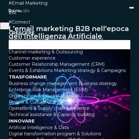
#Email Marketing
#AI
#Connect
L'email marketing B2B nell'epoca
CRESCERE
dell'Intelligenza Artificiale
Brand communication, Creativity & Content
Brand reputation & PR
Channel marketing & Outsourcing
Customer experience
Customer Relationship Management (CRM)
Events & Exhibitions
Marketing strategy & Campaigns
TRASFORMARE
Business change management
Business strategy
Enterprise Risk Management (ERM)
Organization & Process redesign
People & Cultural change
Operations & Supply chain excellence
Technical assistance & Capacity building
INNOVARE
Artificial Intelligence & Data
Digital transformation program & Solutions