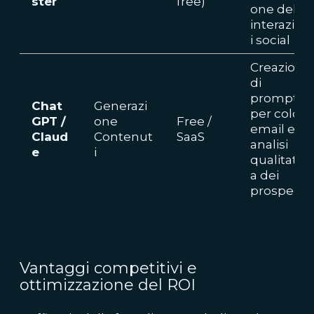
ster
free)
one delle
interazion
i social
Creazione
di
prompt
Chat
Generazi
per cold
GPT /
one
Free /
email e
Claud
Contenut
SaaS
analisi
e
i
qualitativ
a dei
prospect
Vantaggi competitivi e
ottimizzazione del ROI