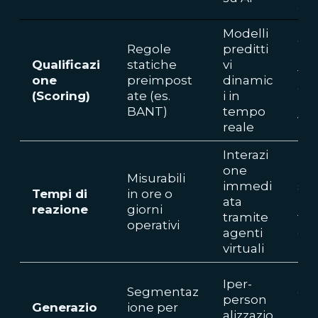
azi
Modelli
Ott
Regole
preditti
zio
Qualificazi
statiche
vi
foc
one
preimpost
dinamic
del
(Scoring)
ate (es.
i in
ris
BANT)
tempo
ven
reale
Interazi
In
one
nt
Misurabili
immedi
sos
Tempi di
in ore o
ata
le 
reazione
giorni
tramite
tas
operativi
agenti
con
virtuali
ne i
Ma
Iper-
Segmentaz
en
person
Generazio
ione per
me
alizzazio