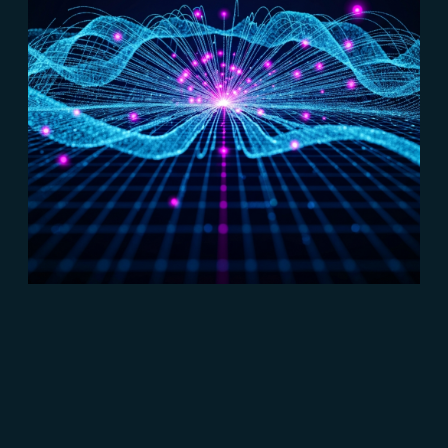
#Marketing B2B
#Connect
Lead generation: cos'è e come usarla
per vendere di più
Read more