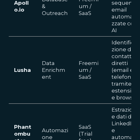
Apoll
sequenze
&
um /
o.io
email
Outreach
SaaS
automati
zzate con
AI
Identifica
zione di
contatti
Data
Freemi
diretti
Lusha
Enrichm
um /
(email e
ent
SaaS
telefoni)
tramite
estension
e browser
Estrazion
e dati da
LinkedIn
Phant
SaaS
Automazi
e
ombu
(Trial
one
automazi