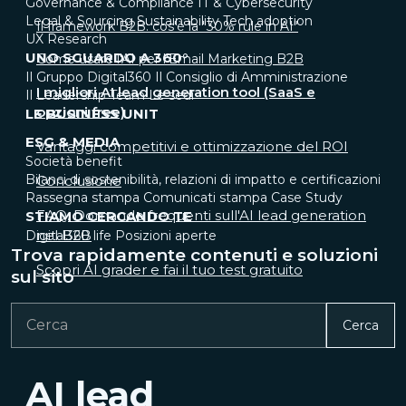
Governance & Compliance
IT & Cybersecurity
Legal & Sourcing
Sustainability
Tech adoption
Il framework B2B: cos'è la "30% rule in AI"
UX Research
UNO SGUARDO A 360°
Come usare l'AI per l'Email Marketing B2B
Il Gruppo Digital360
Il Consiglio di Amministrazione
I migliori AI lead generation tool (SaaS e
Il Leadership Team
Le sedi
opzioni free)
LE BUSINESS UNIT
ESG & MEDIA
Vantaggi competitivi e ottimizzazione del ROI
Società benefit
Bilanci di sostenibilità, relazioni di impatto e certificazioni
Conclusione
Rassegna stampa
Comunicati stampa
Case Study
FAQ: Domande frequenti sull'AI lead generation
STIAMO CERCANDO TE
nel B2B
Digital360 life
Posizioni aperte
Trova rapidamente contenuti e soluzioni
Scopri AI grader e fai il tuo test gratuito
sul sito
Cerca
AI lead