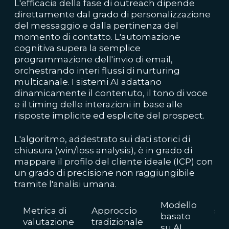
L'efficacia della fase di outreach dipende
direttamente dal grado di personalizzazione
del messaggio e dalla pertinenza del
momento di contatto. L'automazione
cognitiva supera la semplice
programmazione dell'invio di email,
orchestrando interi flussi di nurturing
multicanale. I sistemi AI adattano
dinamicamente il contenuto, il tono di voce
e il timing delle interazioni in base alle
risposte implicite ed esplicite del prospect.
L'algoritmo, addestrato sui dati storici di
chiusura (win/loss analysis), è in grado di
mappare il profilo del cliente ideale (ICP) con
un grado di precisione non raggiungibile
tramite l'analisi umana.
Im
Modello
Metrica di
Approccio
sul
basato
valutazione
tradizionale
bu
su AI