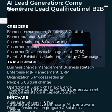
AI Lead Generation: Come
Generare Lead Qualificati nel B2B
CRESCERE
Brand communication, Creativity & Content
Brand reputation & PR
Channel marketing & Outsourcing
Customer experience
Customer Relationship Management (CRM)
Events & Exhibitions
Marketing strategy & Campaigns
TRASFORMARE
Business change management
Business strategy
Enterprise Risk Management (ERM)
Organization & Process redesign
People & Cultural change
Operations & Supply chain excellence
Cos'è e come funziona l'AI lead generation nel
Technical assistance & Capacity building
B2B
INNOVARE
Artificial Intelligence & Data
Strategie operative per usare l'AI per trovare
Digital transformation program & Solutions
clienti