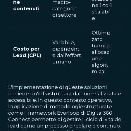
ne
macro-
rid
ne 1-to-1
contenuti
categorie
dei 
scalabil
di settore
dec
e
li
Ottimiz
Mig
zato
me
Variabile,
tramite
net
Costo per
dipendent
allocazi
ROI
Lead (CPL)
e dall'effort
one
atti
umano
algorit
ma
mica
g
L'implementazione di queste soluzioni
richiede un'infrastruttura dati normalizzata e
accessibile. In questo contesto operativo,
l'applicazione di metodologie strutturate
come il framework Everloop di Digital360
Connect permette di gestire il ciclo di vita del
lead come un processo circolare e continuo.