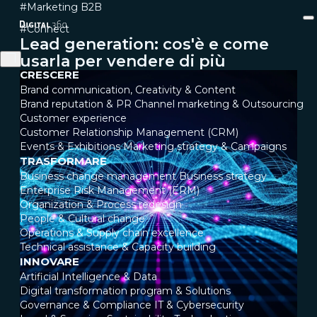
#Marketing B2B
#Connect
Lead generation: cos'è e come
usarla per vendere di più
CRESCERE
Brand communication, Creativity & Content
Brand reputation & PR
Channel marketing & Outsourcing
Customer experience
Customer Relationship Management (CRM)
Events & Exhibitions
Marketing strategy & Campaigns
TRASFORMARE
Business change management
Business strategy
Enterprise Risk Management (ERM)
Organization & Process redesign
People & Cultural change
Operations & Supply chain excellence
Technical assistance & Capacity building
INNOVARE
Artificial Intelligence & Data
Digital transformation program & Solutions
Governance & Compliance
IT & Cybersecurity