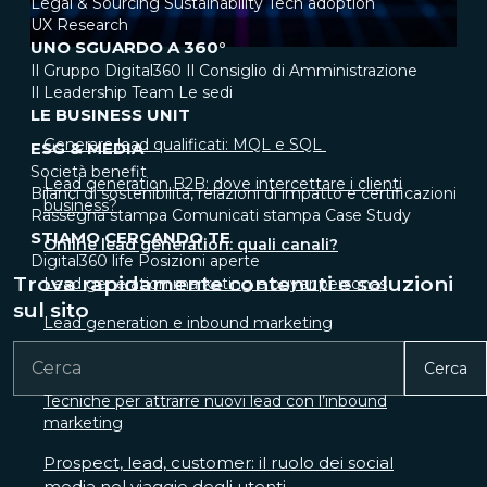
Legal & Sourcing
Sustainability
Tech adoption
UX Research
UNO SGUARDO A 360°
Il Gruppo Digital360
Il Consiglio di Amministrazione
Il Leadership Team
Le sedi
LE BUSINESS UNIT
Generare lead qualificati: MQL e SQL
ESG & MEDIA
Società benefit
Lead generation B2B: dove intercettare i clienti
Bilanci di sostenibilità, relazioni di impatto e certificazioni
business?
Rassegna stampa
Comunicati stampa
Case Study
STIAMO CERCANDO TE
Online lead generation: quali canali?
Digital360 life
Posizioni aperte
Trova rapidamente contenuti e soluzioni
Lead generation marketing e buyer personas
sul sito
Lead generation e inbound marketing
Cerca
Tecniche per attrarre nuovi lead con l’inbound
marketing
Prospect, lead, customer: il ruolo dei social
media nel viaggio degli utenti