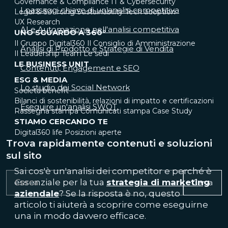
Governance & Compliance
IT & Cybersecurity
I passaggi chiave di un’analisi competitiva
Legal & Sourcing
Sustainability
Tech adoption
UX Research
AI e Automazione nell'analisi competitiva
UNO SGUARDO A 360°
Il Gruppo Digital360
Il Consiglio di Amministrazione
Analisi di Prodotto e Strategie di Vendita
Il Leadership Team
Le sedi
LE BUSINESS UNIT
Contenuti, Engagement e SEO
ESG & MEDIA
Lo studio dei Social Network
Società benefit
Bilanci di sostenibilità, relazioni di impatto e certificazioni
Eseguire un'analisi SWOT
Rassegna stampa
Comunicati stampa
Case Study
STIAMO CERCANDO TE
Digital360 life
Posizioni aperte
Trova rapidamente contenuti e soluzioni
sul sito
Sai cos'è un'analisi dei competitor e perché è
essenziale per la tua
strategia di marketing
Cerca
aziendale
? Se la risposta è no, questo
articolo ti aiuterà a scoprire come eseguirne
una in modo davvero efficace.