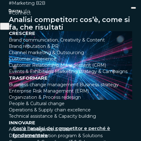
#Marketing B2B
#Connect
Analisi competitor: cos’è, come si
fa, che risultati
CRESCERE
Brand communication, Creativity & Content
Brand reputation & PR
Channel marketing & Outsourcing
Customer experience
Customer Relationship Management (CRM)
Events & Exhibitions
Marketing strategy & Campaigns
TRASFORMARE
Business change management
Business strategy
Enterprise Risk Management (ERM)
Organization & Process redesign
People & Cultural change
Operations & Supply chain excellence
Technical assistance & Capacity building
INNOVARE
Cos'è l'analisi dei competitor e perché è
Artificial Intelligence & Data
fondamentale
Digital transformation program & Solutions