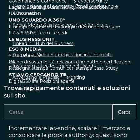
Governance & Compliance
IT & Cybersecurity
L'evoluzione del contatto: Email Marketing e
Legal & Sourcing
Sustainability
Tech adoption
Automation
UX Research
UNO SGUARDO A 360°
Social Media Strategy: costruire fiducia e
Il Gruppo Digital360
Il Consiglio di Amministrazione
authority
Il Leadership Team
Le sedi
LE BUSINESS UNIT
LinkedIn: l'Hub del Business
ESG & MEDIA
YouTube e Video Strategy: educare il mercato
Società benefit
Bilanci di sostenibilità, relazioni di impatto e certificazioni
Instagram e il volto umano del Brand
Rassegna stampa
Comunicati stampa
Case Study
STIAMO CERCANDO TE
Advertising e Precision Targeting
Digital360 life
Posizioni aperte
Trova rapidamente contenuti e soluzioni
Conclusioni
sul sito
Cerca
Incrementare le vendite, scalare il mercato e
consolidare la propria authority: questi sono