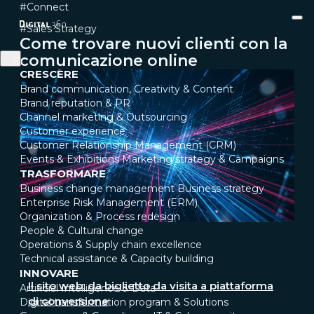
#Connect
#Sales Strategy
Come trovare nuovi clienti con la
comunicazione online
CRESCERE
Brand communication, Creativity & Content
Brand reputation & PR
Channel marketing & Outsourcing
Customer experience
Customer Relationship Management (CRM)
Events & Exhibitions
Marketing strategy & Campaigns
TRASFORMARE
Business change management
Business strategy
Enterprise Risk Management (ERM)
Organization & Process redesign
People & Cultural change
Operations & Supply chain excellence
Technical assistance & Capacity building
INNOVARE
Il sito web: da biglietto da visita a piattaforma
Artificial Intelligence & Data
di conversione
Digital transformation program & Solutions