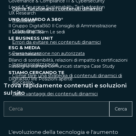
Governance & Compliance
IT & Cybersecurity
Legal & Sourcing
Sustainability
Tech adoption
Come funzionano i contenuti dinamici
UX Research
UNO SGUARDO A 360°
Il database
Il Gruppo Digital360
Il Consiglio di Amministrazione
Criteri dinamici
Il Leadership Team
Le sedi
LE BUSINESS UNIT
Errori da evitare nei contenuti dinamici
ESG & MEDIA
Personalizzazione non autorizzata
Società benefit
Bilanci di sostenibilità, relazioni di impatto e certificazioni
Iperpersonalizzazione
Rassegna stampa
Comunicati stampa
Case Study
STIAMO CERCANDO TE
Come fare una strategia di contenuti dinamici di
Digital360 life
Posizioni aperte
successo
Trova rapidamente contenuti e soluzioni
sul sito
Tutti i vantaggi dei contenuti dinamici
Cerca
L'evoluzione della tecnologia e l'aumento