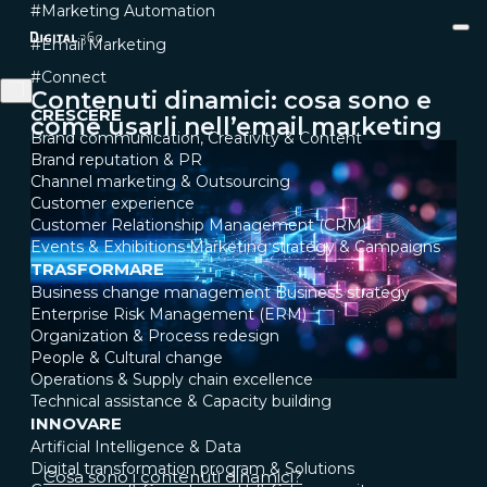
#Marketing Automation
#Email Marketing
#Connect
Contenuti dinamici: cosa sono e
CRESCERE
come usarli nell’email marketing
Brand communication, Creativity & Content
Brand reputation & PR
Channel marketing & Outsourcing
Customer experience
Customer Relationship Management (CRM)
Events & Exhibitions
Marketing strategy & Campaigns
TRASFORMARE
Business change management
Business strategy
Enterprise Risk Management (ERM)
Organization & Process redesign
People & Cultural change
Operations & Supply chain excellence
Technical assistance & Capacity building
INNOVARE
Artificial Intelligence & Data
Digital transformation program & Solutions
Cosa sono i contenuti dinamici?