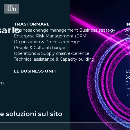
IT
TRASFORMARE
I
arlo
Business change management
Business strategy
Ar
Enterprise Risk Management (ERM)
Di
Organization & Process redesign
G
People & Cultural change
Le
Operations & Supply chain excellence
U
Technical assistance & Capacity building
LE BUSINESS UNIT
E
So
am
Bi
ce
R
 soluzioni sul sito