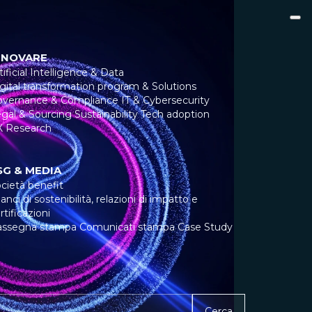
NNOVARE
tificial Intelligence & Data
gital transformation program & Solutions
overnance & Compliance
IT & Cybersecurity
gal & Sourcing
Sustainability
Tech adoption
X Research
SG & MEDIA
cietà benefit
lanci di sostenibilità, relazioni di impatto e
rtificazioni
assegna stampa
Comunicati stampa
Case Study
Cerca