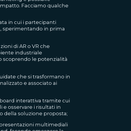
 e impatto. Facciamo qualche
a in cui i partecipanti
, sperimentando in prima
azioni di AR o VR che
ente industriale
o scoprendo le potenzialità
guidate che si trasformano in
nalizzato e associato ai
oard interattiva tramite cui
e osservare i risultati in
 della soluzione proposta;
 presentazioni multimediali
brand, facendo emergere la