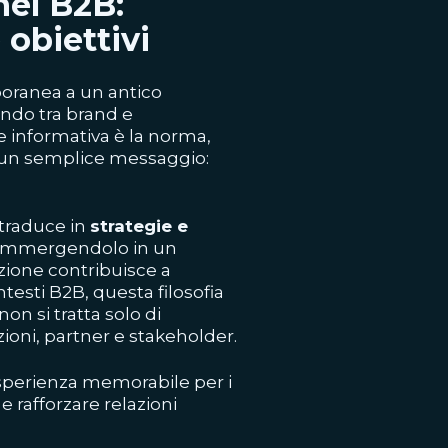
nel B2B:
 obiettivi
poranea a un antico
ndo tra brand e
e informativa è la norma,
di un semplice messaggio:
i traduce in
strategie e
 immergendolo in un
zione contribuisce a
testi B2B, questa filosofia
n si tratta solo di
ioni, partner e stakeholder.
esperienza memorabile per i
e rafforzare relazioni