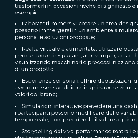
trasformarli in occasioni ricche di significato
esempio:
Laboratori immersivi: creare un'area designat
possono immergersi in un ambiente simulato
persona le soluzioni proposte;
Realtà virtuale e aumentata: utilizzare post
permettono di esplorare, ad esempio, un ambi
visualizzando macchinari e processi in azione 
di un prodotto;
Esperienze sensoriali: offrire degustazioni 
avventure sensoriali, in cui ogni sapore viene a
valori del brand;
Simulazioni interattive: prevedere una dashb
i partecipanti possono modificare delle variabili 
tempo reale, comprendendo il valore aggiunto
Storytelling dal vivo
: performance teatrali o
che trasportano gli invitati nel "mondo" del 