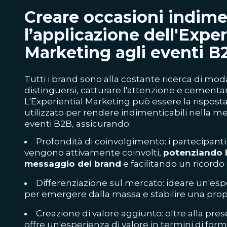
Creare occasioni indimen
l’applicazione dell'Exper
Marketing agli eventi B
Tutti i brand sono alla costante ricerca di mod
distinguersi, catturare l'attenzione e cementar
L'Experiential Marketing può essere la rispost
utilizzato per rendere indimenticabili nella me
eventi B2B, assicurando:
Profondità di coinvolgimento: i partecipant
vengono attivamente coinvolti,
potenziando l
messaggio del brand
e facilitando un ricordo
Differenziazione sul mercato: ideare un'esp
per emergere dalla massa e stabilire una propo
Creazione di valore aggiunto: oltre alla pres
offre un'esperienza di valore in termini di for