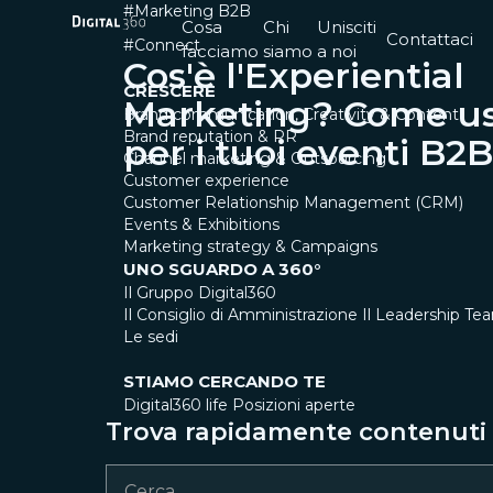
#Marketing B2B
Cosa
Chi
Unisciti
Contattaci
#Connect
facciamo
siamo
a noi
Cos'è l'Experiential
CRESCERE
Marketing? Come us
Brand communication, Creativity & Content
Brand reputation & PR
per i tuoi eventi B2B
Channel marketing & Outsourcing
Customer experience
Customer Relationship Management (CRM)
Events & Exhibitions
Marketing strategy & Campaigns
UNO SGUARDO A 360°
Il Gruppo Digital360
Il Consiglio di Amministrazione
Il Leadership Te
Le sedi
STIAMO CERCANDO TE
Digital360 life
Posizioni aperte
Trova rapidamente contenuti e