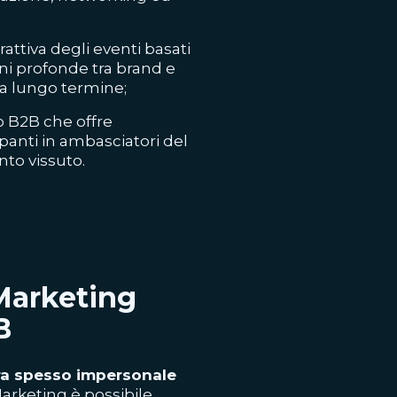
rattiva degli eventi basati
oni profonde tra brand e
 a lungo termine;
o B2B che offre
panti in ambasciatori del
to vissuto.
Marketing
B
ra spesso impersonale
Marketing è possibile