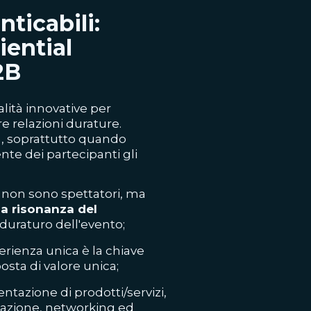
ticabili:
iential
2B
alità innovative per
e relazioni durature.
a, soprattutto quando
nte dei partecipanti gli
i non sono spettatori, ma
a risonanza del
 duraturo dell'evento;
erienza unica è la chiave
sta di valore unica;
entazione di prodotti/servizi,
mazione,
networking
ed