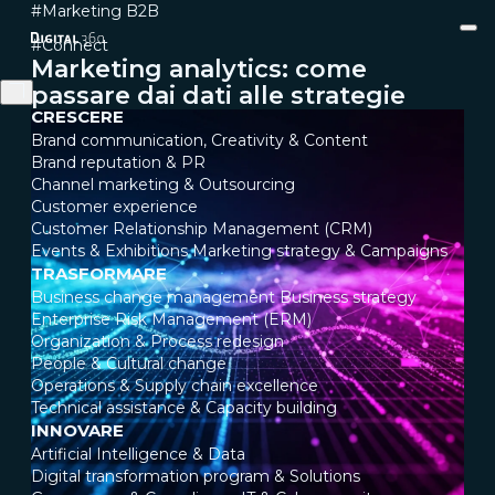
#Marketing B2B
#Connect
Marketing analytics: come
passare dai dati alle strategie
CRESCERE
Brand communication, Creativity & Content
Brand reputation & PR
Channel marketing & Outsourcing
Customer experience
Customer Relationship Management (CRM)
Events & Exhibitions
Marketing strategy & Campaigns
TRASFORMARE
Business change management
Business strategy
Enterprise Risk Management (ERM)
Organization & Process redesign
People & Cultural change
Operations & Supply chain excellence
Technical assistance & Capacity building
INNOVARE
Artificial Intelligence & Data
Digital transformation program & Solutions