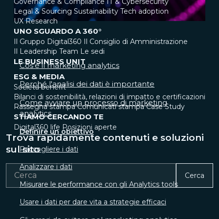
Governance & Compliance
IT & Cybersecurity
Legal & Sourcing
Sustainability
Tech adoption
UX Research
UNO SGUARDO A 360°
Il Gruppo Digital360
Il Consiglio di Amministrazione
Il Leadership Team
Le sedi
LE BUSINESS UNIT
Cos'è il marketing analytics
ESG & MEDIA
Perché l'analisi dei dati è importante
Società benefit
Bilanci di sostenibilità, relazioni di impatto e certificazioni
Come avviare un processo di marketing
Rassegna stampa
Comunicati stampa
Case Study
analytics
STIAMO CERCANDO TE
Digital360 life
Posizioni aperte
Definire un obiettivo
Trova rapidamente contenuti e soluzioni
sul sito
Raccogliere i dati
Analizzare i dati
Cerca
Misurare le performance con gli Analytics tools
Usare i dati per dare vita a strategie efficaci