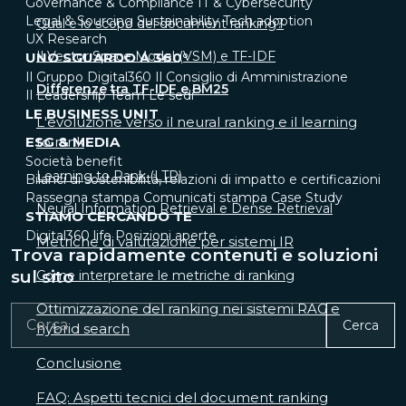
Governance & Compliance
IT & Cybersecurity
Legal & Sourcing
Sustainability
Tech adoption
Qual è lo scopo del document ranking?
UX Research
Il Vector Space Model (VSM) e TF-IDF
UNO SGUARDO A 360°
Il Gruppo Digital360
Il Consiglio di Amministrazione
Differenze tra TF-IDF e BM25
Il Leadership Team
Le sedi
LE BUSINESS UNIT
L'evoluzione verso il neural ranking e il learning
to rank
ESG & MEDIA
Società benefit
Learning to Rank (LTR)
Bilanci di sostenibilità, relazioni di impatto e certificazioni
Rassegna stampa
Comunicati stampa
Case Study
Neural Information Retrieval e Dense Retrieval
STIAMO CERCANDO TE
Digital360 life
Posizioni aperte
Metriche di valutazione per sistemi IR
Trova rapidamente contenuti e soluzioni
sul sito
Come interpretare le metriche di ranking
Ottimizzazione del ranking nei sistemi RAG e
Cerca
hybrid search
Conclusione
FAQ: Aspetti tecnici del document ranking