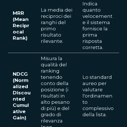
Indica
La media dei
quanto
MRR
reciproci dei
velocement
(Mean
ranghi del
e il sistema
Recipr
primo
fornisce la
ocal
risultato
prima
Rank)
rilevante.
risposta
corretta.
Misura la
qualità del
ranking
NDCG
tenendo
Lo standard
(Norm
conto della
aureo per
alized
posizione (i
valutare
Discou
risultati in
l'ordinamen
nted
alto pesano
to
Cumul
di più) e del
complessivo
ative
grado di
della lista.
Gain)
rilevanza