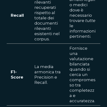
rilevanti
o medici
recuperati
dove è
rispetto al
Recall
necessario
totale dei
trovare
tutte
documenti
le
rilevanti
informazioni
esistenti nel
pertinenti.
corpus.
Fornisce
una
valutazione
bilanciata
La media
quando si
F1-
armonica tra
cerca un
Score
Precision e
compromes
Recall.
so tra
completezz
a e
accuratezza.