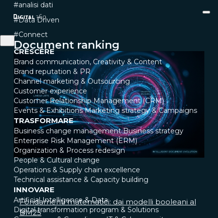
#analisi dati
#Data Driven
#Connect
Document ranking
CRESCERE
Brand communication, Creativity & Content
Brand reputation & PR
Channel marketing & Outsourcing
Customer experience
Customer Relationship Management (CRM)
Events & Exhibitions
Marketing strategy & Campaigns
TRASFORMARE
Business change management
Business strategy
Enterprise Risk Management (ERM)
Organization & Process redesign
People & Cultural change
Operations & Supply chain excellence
Technical assistance & Capacity building
INNOVARE
Artificial Intelligence & Data
Fondamenti matematici: dai modelli booleani al
Digital transformation program & Solutions
BM25