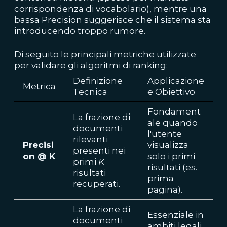
corrispondenza di vocabolario), mentre una
bassa Precision suggerisce che il sistema sta
introducendo troppo rumore.
Di seguito le principali metriche utilizzate
per validare gli algoritmi di ranking:
Definizione
Applicazione
Metrica
Tecnica
e Obiettivo
Fondament
La frazione di
ale quando
documenti
l'utente
rilevanti
Precisi
visualizza
presenti nei
on @ K
solo i primi
primi
K
risultati (es.
risultati
prima
recuperati.
pagina).
La frazione di
Essenziale in
documenti
ambiti legali