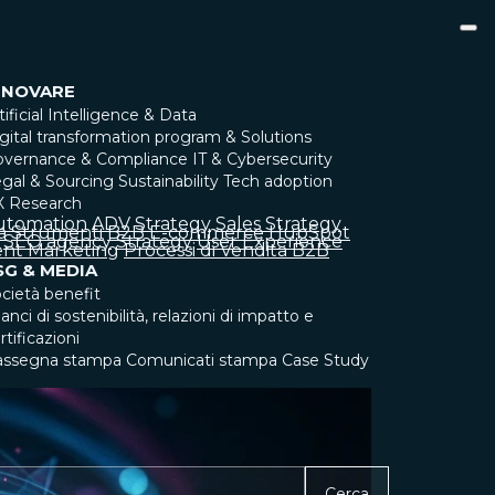
NNOVARE
tificial Intelligence & Data
gital transformation program & Solutions
overnance & Compliance
IT & Cybersecurity
gal & Sourcing
Sustainability
Tech adoption
X Research
utomation
ADV Strategy
Sales Strategy
a
Strumenti
B2B
E-commerce
HubSpot
SEO agency
Strategy
User Experience
nt Marketing
Processi di Vendita B2B
SG & MEDIA
cietà benefit
lanci di sostenibilità, relazioni di impatto e
rtificazioni
assegna stampa
Comunicati stampa
Case Study
Cerca