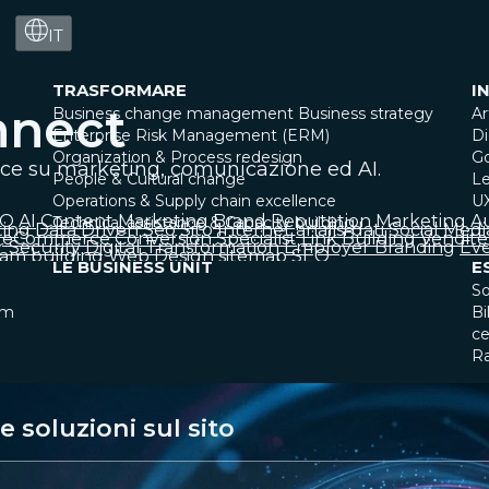
IT
TRASFORMARE
I
nnect
Business change management
Business strategy
Ar
Enterprise Risk Management (ERM)
Di
Organization & Process redesign
G
ice su marketing, comunicazione ed AI.
People & Cultural change
Le
Operations & Supply chain excellence
U
EO
AI
Content Marketing
Brand Reputation
Marketing A
Technical assistance & Capacity building
ting
Data Driven
Seo
Sito Internet
analisi dati
Social Medi
eCommerce
Conversion Specialist
Link Building
Vendite
 Security
Digital Transformation
Employer Branding
Eve
am building
Web Design
sitemap SEO
LE BUSINESS UNIT
E
So
am
Bi
ce
R
 soluzioni sul sito