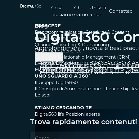
Cosa
Chi
Unisciti
Contattaci
facciamo
siamo
a noi
CRESCERE
Blog
Digital360 Co
Brand communication, Creativity & Content
Brand reputation & PR
Channel marketing & Outsourcing
Approfondimenti, novità e best pract
Customer experience
Tags
Customer Relationship Management (CRM)
Connect
Marketing B2B
SEO, GEO & A
Events & Exhibitions
Social Media Strategy
CRM
Email Marke
Inbound Marketing
Strategie di vendite
Marketing strategy & Campaigns
Video
B2B Marketing
Codici HTTP
Cyber
Public Relation B2B
Public Relations
Te
UNO SGUARDO A 360°
Il Gruppo Digital360
Il Consiglio di Amministrazione
Il Leadership Te
Le sedi
STIAMO CERCANDO TE
Digital360 life
Posizioni aperte
Trova rapidamente contenuti e