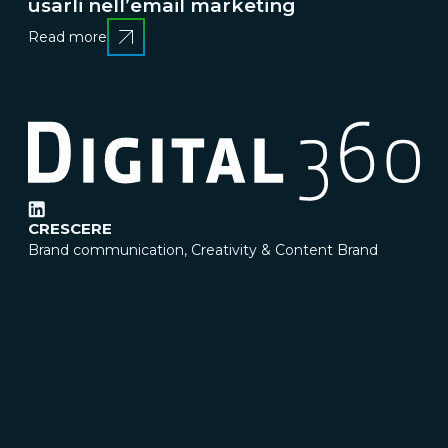
usarli nell’email marketing
Read more
CRESCERE
Brand communication, Creativity & Content
Brand
reputation & PR
Channel marketing & Outsourcing
Customer experience
Customer Relationship
Management (CRM)
Events & Exhibitions
Marketing
strategy & Campaigns
TRASFORMARE
Business change management
Business strategy
Enterprise Risk Management (ERM)
Organization &
Process redesign
People & Cultural change
Operations
& Supply chain excellence
Technical assistance &