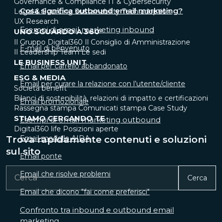
Governance & Compliance
IT & Cybersecurity
Cosa significa outbound email marketing?
Legal & Sourcing
Sustainability
Tech adoption
UX Research
Esempi di email marketing inbound
UNO SGUARDO A 360°
Il Gruppo Digital360
Il Consiglio di Amministrazione
E-mail di benvenuto
Il Leadership Team
Le sedi
LE BUSINESS UNIT
Email per carrello abbandonato
ESG & MEDIA
Email per curare la relazione con l’utente/cliente
Società benefit
Bilanci di sostenibilità, relazioni di impatto e certificazioni
Email promozionale
Rassegna stampa
Comunicati stampa
Case Study
STIAMO CERCANDO TE
Esempi di email marketing outbound
Digital360 life
Posizioni aperte
Trova rapidamente contenuti e soluzioni
Email modello AIDA
sul sito
Email ponte
Email che risolve problemi
Cerca
Email che dicono "fai come preferisci"
Confronto tra inbound e outbound email
marketing