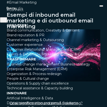
#Email Marketing
#Connect
Esempi di inbound email
marketing e di outbound email
CRESCERE
marketing
Brand communication, Creativity & Content
Brand reputation & PR
Channel marketing & Outsourcing
Customer experience
Customer Relationship Management (CRM)
Events & Exhibitions
Marketing strategy & Campaigns
TRASFORMARE
Business change management
Business strategy
Enterprise Risk Management (ERM)
Organization & Process redesign
People & Cultural change
Operations & Supply chain excellence
Technical assistance & Capacity building
INNOVARE
Artificial Intelligence & Data
Digital transformation program & Solutions
Cosa significa inbound email marketing?