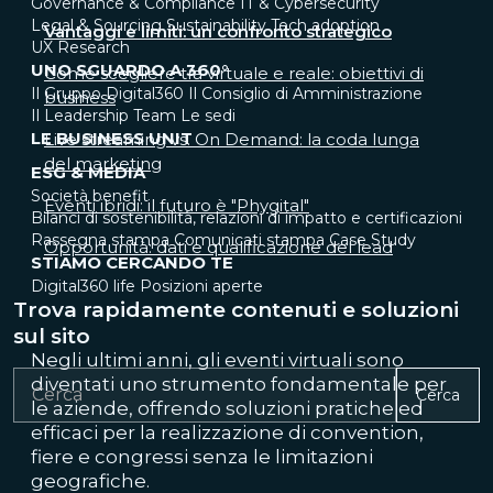
Governance & Compliance
IT & Cybersecurity
Legal & Sourcing
Sustainability
Tech adoption
Vantaggi e limiti: un confronto strategico
UX Research
UNO SGUARDO A 360°
Come scegliere tra virtuale e reale: obiettivi di
Il Gruppo Digital360
Il Consiglio di Amministrazione
business
Il Leadership Team
Le sedi
LE BUSINESS UNIT
Live streaming vs. On Demand: la coda lunga
del marketing
ESG & MEDIA
Società benefit
Eventi ibridi: il futuro è "Phygital"
Bilanci di sostenibilità, relazioni di impatto e certificazioni
Rassegna stampa
Comunicati stampa
Case Study
Opportunità: dati e qualificazione del lead
STIAMO CERCANDO TE
Digital360 life
Posizioni aperte
Trova rapidamente contenuti e soluzioni
sul sito
Ne
gli ultimi anni, gli eventi virtuali sono
diventati uno strumento fondamentale per
Cerca
le aziende, offrendo soluzioni pratiche ed
efficaci per la realizzazione di convention,
fiere e congressi senza le limitazioni
geografiche.