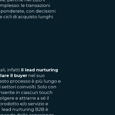
plesso: le transazioni
 ponderate, con decisioni
 cicli di acquisto lunghi.
li, infatti
il lead nurturing
are il buyer
nel suo
esto processo è più lungo e
settori coinvolti. Solo con
inserite in ciascun touch
gere e attrarre a sé il
rodotto e/o servizio e
el lead nurturing B2B è