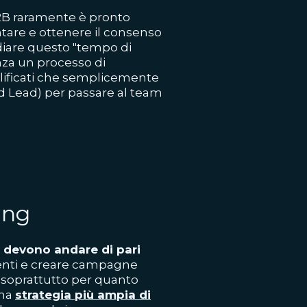
 B2B raramente è pronto
ntare e ottenere il consenso
idiare questo "tempo di
nza un processo di
ualificati che semplicemente
d Lead) per passare al team
ing
 devono andare di pari
acenti e creare campagne
 (soprattutto per quanto
una
strategia più ampia di