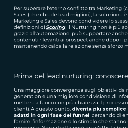
Per superare l'eterno conflitto tra Marketing (
Sales (che chiede lead migliori), la soluzione 
Marketing e Sales devono condividere lo stes
definizioni di
Scoring
. Il Nurturing non è più 
grazie all'automazione, può supportare anche 
contenuti rilevanti ai prospect anche dopo il p
mantenendo calda la relazione senza sforzo 
Prima del lead nurturing: conoscere 
Una maggiore convergenza sugli obiettivi da 
generation e una migliore condivisione di inf
mettere a fuoco con più chiarezza il processo d
clienti. A questo punto,
diventa piu semplice 
adatti in ogni fase del funnel
, cercando di e
fornire l’informazione o lo stimolo che stanno
momento. Non si tratta però di un'attività bana