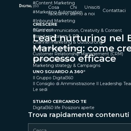
#Content Marketing
Cosa
Chi
Unisciti
Contattaci
#Marketing Automation
facciamo
siamo
a noi
#Inbound Marketing
CRESCERE
#Connect
Brand communication, Creativity & Content
Lead nurturing nel 
Brand reputation & PR
Channel marketing & Outsourcing
Marketing: come cr
Customer experience
Customer Relationship Management (CRM)
processo efficace
Events & Exhibitions
Marketing strategy & Campaigns
UNO SGUARDO A 360°
Il Gruppo Digital360
Il Consiglio di Amministrazione
Il Leadership Te
Le sedi
STIAMO CERCANDO TE
Digital360 life
Posizioni aperte
Trova rapidamente contenuti e