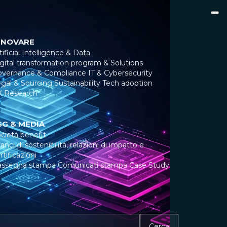
NNOVARE
tificial Intelligence & Data
gital transformation program & Solutions
overnance & Compliance
IT & Cybersecurity
gal & Sourcing
Sustainability
Tech adoption
X Research
SG & MEDIA
cietà benefit
lanci di sostenibilità, relazioni di impatto e
rtificazioni
assegna stampa
Comunicati stampa
Case Study
Cerca