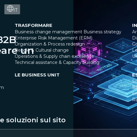
IT
TRASFORMARE
I
Business change management
Business strategy
Ar
B2B
Enterprise Risk Management (ERM)
Di
Organization & Process redesign
G
eare un
People & Cultural change
Le
Operations & Supply chain excellence
U
Technical assistance & Capacity building
LE BUSINESS UNIT
E
So
am
Bi
ce
R
 soluzioni sul sito