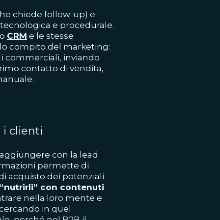
che chiede follow-up) e
è tecnologica e procedurale.
so
CRM
e le stesse
solo compito del marketing:
i commerciali, inviando
rimo contatto di vendita,
manuale.
i clienti
raggiungere con la lead
ormazioni permette di
i acquisto dei potenziali
“nutrirli” con contenuti
ntrare nella loro mente e
 cercando in quel
le, perché nel B2B il