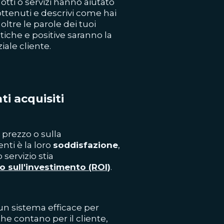
otti o servizi hanno aiutato
ti ottenuti e descrivi come hai
oltre le parole dei tuoi
iche e positive saranno la
iale cliente.
i acquisiti
l prezzo o sulla
nti è la loro
soddisfazione
,
 servizio stia
no sull'investimento (ROI)
.
n sistema efficace per
e contano per il cliente,