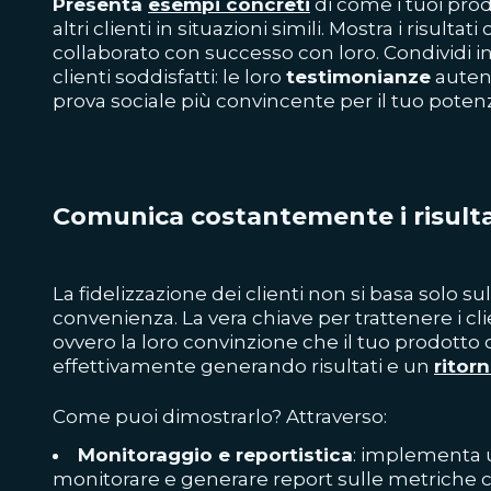
Presenta
esempi concreti
di come i tuoi prod
altri clienti in situazioni simili. Mostra i risulta
collaborato con successo con loro. Condividi in
clienti soddisfatti: le loro
testimonianze
autent
prova sociale più convincente per il tuo potenz
Comunica costantemente i risultat
La fidelizzazione dei clienti non si basa solo su
convenienza. La vera chiave per trattenere i clie
ovvero la loro convinzione che il tuo prodotto o
effettivamente generando risultati e un
ritor
Come puoi dimostrarlo? Attraverso:
Monitoraggio e reportistica
: implementa u
monitorare e generare report sulle metriche ch