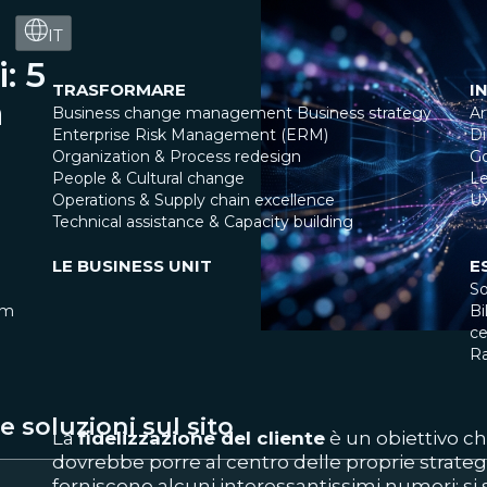
IT
: 5
TRASFORMARE
I
a
Business change management
Business strategy
Ar
Enterprise Risk Management (ERM)
Di
Organization & Process redesign
G
People & Cultural change
Le
Operations & Supply chain excellence
U
Technical assistance & Capacity building
LE BUSINESS UNIT
E
So
am
Bi
ce
R
 soluzioni sul sito
La
fidelizzazione del cliente
è un obiettivo c
dovrebbe porre al centro delle proprie strategi
forniscono alcuni interessantissimi numeri: si st