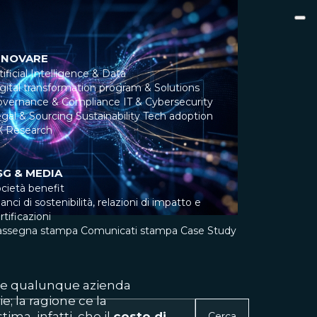
NNOVARE
tificial Intelligence & Data
gital transformation program & Solutions
overnance & Compliance
IT & Cybersecurity
gal & Sourcing
Sustainability
Tech adoption
X Research
SG & MEDIA
cietà benefit
lanci di sostenibilità, relazioni di impatto e
rtificazioni
assegna stampa
Comunicati stampa
Case Study
he qualunque azienda
e; la ragione ce la
ima, infatti, che il
costo di
Cerca