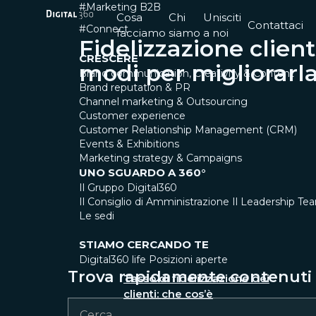
#Marketing B2B
Cosa
Chi
Unisciti
Contattaci
#Connect
facciamo
siamo
a noi
Fidelizzazione clienti
CRESCERE
modi per migliorarl
Brand communication, Creativity & Content
Brand reputation & PR
Channel marketing & Outsourcing
Customer experience
Customer Relationship Management (CRM)
Events & Exhibitions
Marketing strategy & Campaigns
UNO SGUARDO A 360°
Il Gruppo Digital360
Il Consiglio di Amministrazione
Il Leadership Te
Le sedi
STIAMO CERCANDO TE
Digital360 life
Posizioni aperte
Trova rapidamente contenuti e
Tasso di fidelizzazione dei
clienti: che cos’è