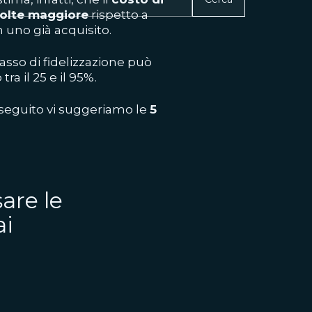
volte maggiore
rispetto a
n uno già acquisito.
asso di fidelizzazione può
a il 25 e il 95%.
i seguito vi suggeriamo le
5
are le
ai