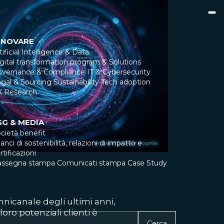
NNOVARE
tificial Intelligence & Data
gital transformation program & Solutions
overnance & Compliance
IT & Cybersecurity
gal & Sourcing
Sustainability
Tech adoption
X Research
SG & MEDIA
cietà benefit
lanci di sostenibilità, relazioni di impatto e
rtificazioni
assegna stampa
Comunicati stampa
Case Study
icanale degli ultimi anni,
oro potenziali clienti è
Cerca