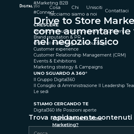
#Marketing B2B
Cosa
Chi
Unisciti
Contattaci
#Connect
facciamo
siamo
a noi
Drive to Store Marke
CRESCERE
come aumentare le v
Brand communication, Creativity & Content
Brand reputation & PR
nel negozio fisico
Channel marketing & Outsourcing
Customer experience
Customer Relationship Management (CRM)
Events & Exhibitions
Marketing strategy & Campaigns
UNO SGUARDO A 360°
Il Gruppo Digital360
Il Consiglio di Amministrazione
Il Leadership Te
Le sedi
STIAMO CERCANDO TE
Digital360 life
Posizioni aperte
Trova rapidamente contenuti e
Cos'è il Drive to Store
Marketing?