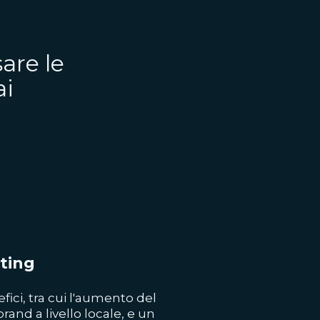
are le
ai
eting
fici, tra cui l'aumento del
brand a livello locale, e un