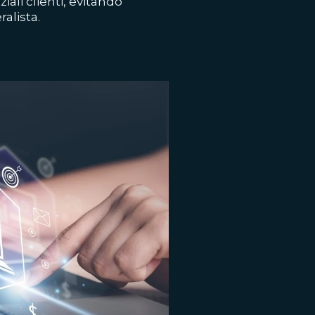
ali clienti, evitando
alista.