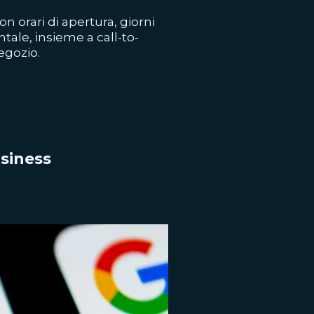
n orari di apertura, giorni
tale, insieme a call-to-
egozio.
usiness