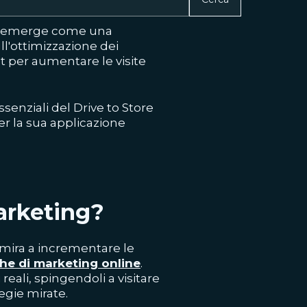
ing emerge come una
ll'ottimizzazione dei
t per aumentare le visite
senziali del Drive to Store
r la sua applicazione
Marketing?
e mira a incrementare le
he di marketing online
.
ti reali, spingendoli a visitare
tegie mirate.