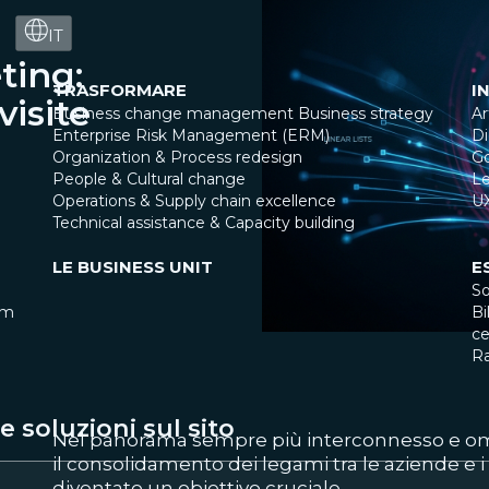
IT
ting:
TRASFORMARE
I
isite
Business change management
Business strategy
Ar
Enterprise Risk Management (ERM)
Di
Organization & Process redesign
G
People & Cultural change
Le
Operations & Supply chain excellence
U
Technical assistance & Capacity building
LE BUSINESS UNIT
E
So
am
Bi
ce
R
 soluzioni sul sito
Nel panorama sempre più interconnesso e omn
il consolidamento dei legami tra le aziende e i l
diventato un obiettivo cruciale.