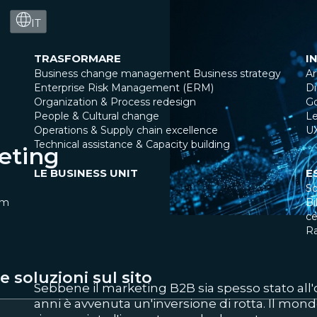
IT
TRASFORMARE
I
Business change management
Business strategy
Ar
Enterprise Risk Management (ERM)
Di
Organization & Process redesign
G
People & Cultural change
Le
Operations & Supply chain excellence
U
Technical assistance & Capacity building
eting
LE BUSINESS UNIT
E
So
am
Bi
ce
R
 soluzioni sul sito
Sebbene il marketing B2B sia spesso stato all'
anni è avvenuta un'inversione di rotta. Il mo