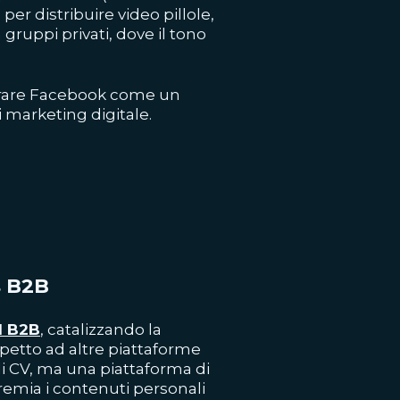
per distribuire video pillole,
gruppi privati, dove il tono
rare
Facebook
come un
 marketing digitale
.
s B2B
il B2B
, catalizzando la
spetto ad altre piattaforme
di CV, ma una piattaforma di
remia i contenuti personali