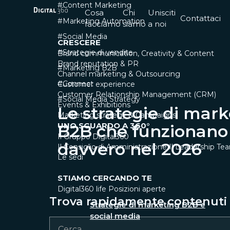
#Content Marketing
Cosa
Chi
Unisciti
Contattaci
#Marketing Automation
facciamo
siamo
a noi
#Social Media
CRESCERE
#Strategie di vendite
Brand communication, Creativity & Content
Brand reputation & PR
#Marketing B2B
Channel marketing & Outsourcing
#Connect
Customer experience
Customer Relationship Management (CRM)
#Social Media Strategy
Events & Exhibitions
Le strategie di mark
Marketing strategy & Campaigns
UNO SGUARDO A 360°
B2B che funzionano
Il Gruppo Digital360
davvero nel 2026
Il Consiglio di Amministrazione
Il Leadership Te
Le sedi
STIAMO CERCANDO TE
Digital360 life
Posizioni aperte
Trova rapidamente contenuti e
Strategie di marketing B2B e
social media