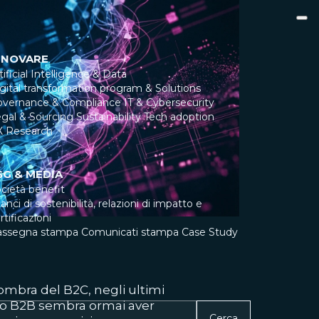
NNOVARE
tificial Intelligence & Data
gital transformation program & Solutions
overnance & Compliance
IT & Cybersecurity
gal & Sourcing
Sustainability
Tech adoption
X Research
SG & MEDIA
cietà benefit
lanci di sostenibilità, relazioni di impatto e
rtificazioni
assegna stampa
Comunicati stampa
Case Study
ombra del B2C, negli ultimi
ndo B2B sembra ormai aver
Cerca