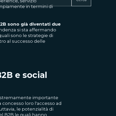
erience, servizio
mpiamente in termini di
B sono già diventati due
endenza si sta affermando
uali sono le strategie di
ro al successo delle
2B e social
 estremamente importante
 concesso loro l'accesso ad
ttavia, le potenzialità di
el B2B le quali hanno