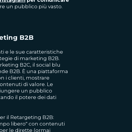
 Instagram
per comunicare
arre un pubblico più vasto.
eting B2B
i e le sue caratteristiche
ategie di marketing B2B.
eting B2C, il social blu
ende B2B. È una piattaforma
n i clienti, mostrare
ontenuti di valore. Le
giungere un pubblico
ttando il potere dei dati
r il Retargeting B2B:
empo libero" con contenuti
per le dirette (ormai