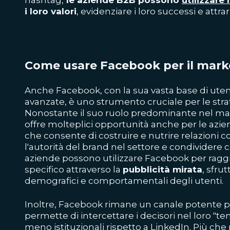
hashtag,
le aziende B2B possono
utilizzare
i loro valori
, evidenziare i loro successi e attr
Come usare Facebook per il mark
Anche Facebook, con la sua vasta base di utent
avanzate, è uno strumento cruciale per le str
Nonostante il suo ruolo predominante nel mark
offre molteplici opportunità anche per le azi
che consente di costruire e nutrire relazioni co
l'autorità del brand nel settore e condividere c
aziende possono utilizzare Facebook per rag
specifico attraverso la
pubblicità mirata
, sfru
demografici e comportamentali degli utenti.
Inoltre, Facebook rimane un canale potente pe
permette di intercettare i decisori nel loro "t
meno istituzionali rispetto a LinkedIn. Più che 