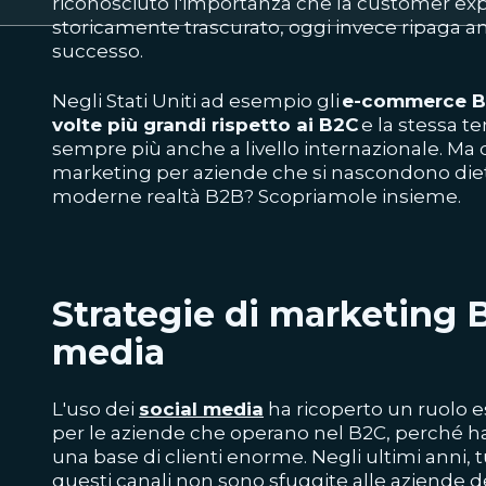
riconosciuto l'importanza che la customer exp
storicamente trascurato, oggi invece ripaga a
successo.
Negli Stati Uniti ad esempio gli
e-commerce B2
volte più grandi rispetto ai B2C
e la stessa t
sempre più anche a livello internazionale. Ma q
marketing per aziende
che si nascondono diet
moderne realtà B2B
? Scopriamole insieme.
Strategie di marketing B
media
L'uso dei
social media
ha ricoperto un ruolo
per le aziende che operano nel B2C, perché ha
una base di clienti enorme. Negli ultimi anni, tu
questi canali non sono sfuggite alle aziende d