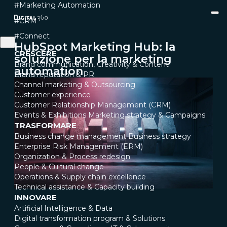
#Marketing Automation
#CRM
#Connect
HubSpot Marketing Hub: la
CRESCERE
soluzione per la marketing
Brand communication, Creativity & Content
automation
Brand reputation & PR
Channel marketing & Outsourcing
Customer experience
Customer Relationship Management (CRM)
Events & Exhibitions
Marketing strategy & Campaigns
TRASFORMARE
Business change management
Business strategy
Enterprise Risk Management (ERM)
Organization & Process redesign
People & Cultural change
Operations & Supply chain excellence
Technical assistance & Capacity building
INNOVARE
Artificial Intelligence & Data
Digital transformation program & Solutions