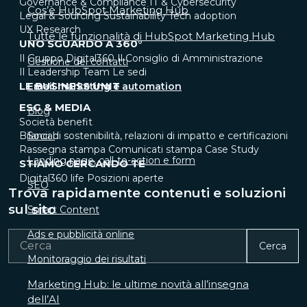
Governance & Compliance
IT & Cybersecurity
Cos’è HubSpot Marketing Hub
Legal & Sourcing
Sustainability
Tech adoption
UX Research
Tutte le funzionalità di HubSpot Marketing Hub
UNO SGUARDO A 360°
Il Gruppo Digital360
Il Consiglio di Amministrazione
Gestione dei contatti
Il Leadership Team
Le sedi
LE BUSINESS UNIT
Email marketing e automation
ESG & MEDIA
Blog
Società benefit
Social
Bilanci di sostenibilità, relazioni di impatto e certificazioni
Rassegna stampa
Comunicati stampa
Case Study
Landing page, call-to-action e form
STIAMO CERCANDO TE
Digital360 life
Posizioni aperte
SEO
Trova rapidamente contenuti e soluzioni
sul sito
Smart Content
Ads e pubblicità online
Cerca
Monitoraggio dei risultati
Marketing Hub: le ultime novità all’insegna
dell’AI