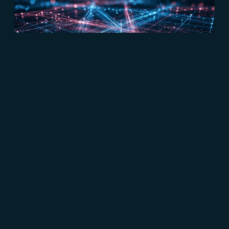
#CRM
#Marketing B2B
#Connect
CMS HubSpot: come funziona in
un'unica piattaforma
Leggi di più