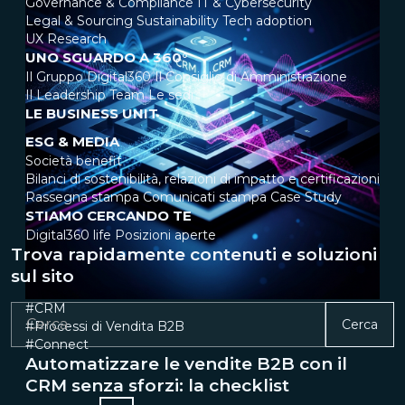
Governance & Compliance
IT & Cybersecurity
Legal & Sourcing
Sustainability
Tech adoption
UX Research
UNO SGUARDO A 360°
Il Gruppo Digital360
Il Consiglio di Amministrazione
Il Leadership Team
Le sedi
LE BUSINESS UNIT
ESG & MEDIA
Società benefit
Bilanci di sostenibilità, relazioni di impatto e certificazioni
Rassegna stampa
Comunicati stampa
Case Study
STIAMO CERCANDO TE
Digital360 life
Posizioni aperte
Trova rapidamente contenuti e soluzioni
sul sito
#CRM
Cerca
#Processi di Vendita B2B
#Connect
Automatizzare le vendite B2B con il
CRM senza sforzi: la checklist