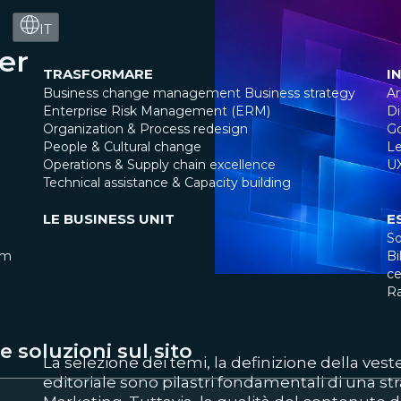
IT
er
TRASFORMARE
I
l
Business change management
Business strategy
Ar
Enterprise Risk Management (ERM)
Di
Organization & Process redesign
G
People & Cultural change
Le
Operations & Supply chain excellence
U
Technical assistance & Capacity building
LE BUSINESS UNIT
E
So
am
Bi
ce
R
 soluzioni sul sito
La selezione dei temi, la definizione della veste
editoriale sono pilastri fondamentali di una st