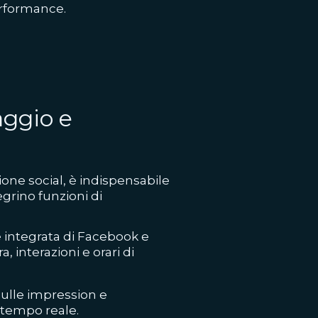
erformance.
aggio e
ione social, è indispensabile
egrino funzioni di
 integrata di Facebook e
 interazioni e orari di
sulle impression e
n tempo reale.