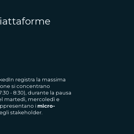
 piattaforme
nkedIn registra la massima
razione si concentrano
7:30 - 8:30), durante la pausa
del martedì, mercoledì e
rappresentano i
micro-
gli stakeholder.