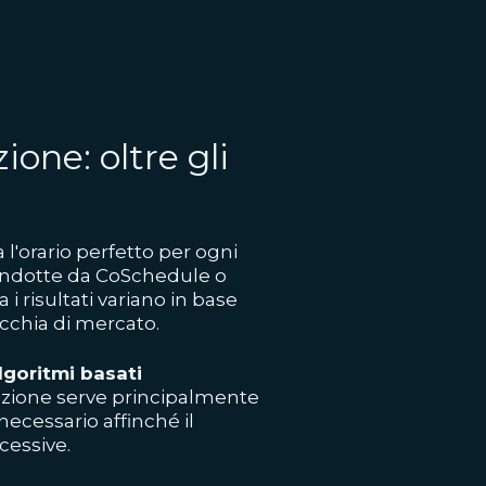
ione: oltre gli
 l'orario perfetto per ogni
condotte da CoSchedule o
i risultati variano in base
nicchia di mercato.
lgoritmi basati
icazione serve principalmente
ecessario affinché il
cessive.