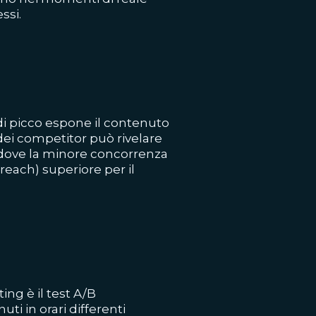
ssi.
di picco espone il contenuto
 dei competitor può rivelare
 dove la minore concorrenza
reach) superiore per il
ing è il test A/B
ti in orari differenti