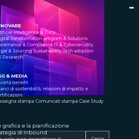
NNOVARE
tificial Intelligence & Data
gital transformation program & Solutions
overnance & Compliance
IT & Cybersecurity
gal & Sourcing
Sustainability
Tech adoption
X Research
SG & MEDIA
cietà benefit
lanci di sostenibilità, relazioni di impatto e
rtificazioni
assegna stampa
Comunicati stampa
Case Study
 grafica e la pianificazione
rategia di Inbound
Cerca