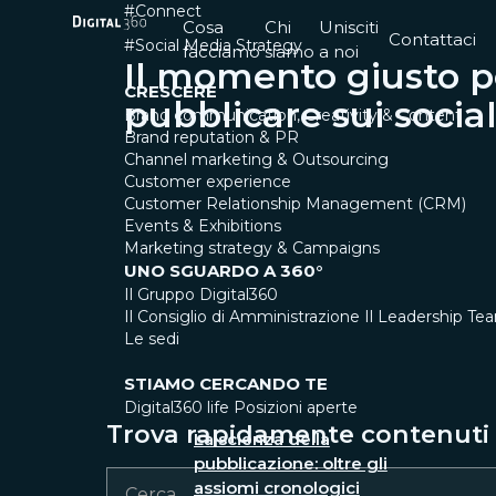
#Connect
Cosa
Chi
Unisciti
Contattaci
#Social Media Strategy
facciamo
siamo
a noi
Il momento giusto p
CRESCERE
pubblicare sui socia
Brand communication, Creativity & Content
Brand reputation & PR
Channel marketing & Outsourcing
Customer experience
Customer Relationship Management (CRM)
Events & Exhibitions
Marketing strategy & Campaigns
UNO SGUARDO A 360°
Il Gruppo Digital360
Il Consiglio di Amministrazione
Il Leadership Te
Le sedi
STIAMO CERCANDO TE
Digital360 life
Posizioni aperte
Trova rapidamente contenuti e
La scienza della
pubblicazione: oltre gli
assiomi cronologici