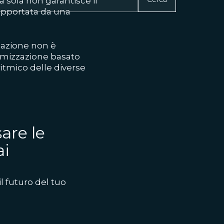
a sola non garantisce il
upportata da una
cazione non è
imizzazione basato
ritmico delle diverse
are le
ai
il futuro del tuo