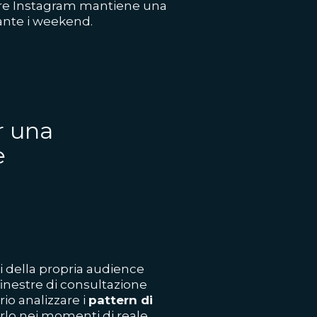
ntre Instagram mantiene una
rante i weekend.
r una
e
i della propria audience
finestre di consultazione
rio analizzare i
pattern di
arlo nei momenti di reale