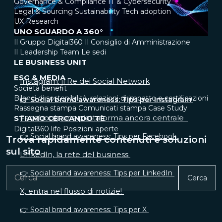
Governance & Compliance
IT & Cybersecurity
Legal & Sourcing
Sustainability
Tech adoption
UX Research
UNO SGUARDO A 360°
Il Gruppo Digital360
Il Consiglio di Amministrazione
Il Leadership Team
Le sedi
LE BUSINESS UNIT
ESG & MEDIA
Instagram: il Re dei Social Network
Società benefit
Bilanci di sostenibilità, relazioni di impatto e certificazioni
👉 Social brand awareness: Tips per Instagram
Rassegna stampa
Comunicati stampa
Case Study
Facebook, una piattaforma ancora centrale
STIAMO CERCANDO TE
Digital360 life
Posizioni aperte
👉 Social brand awareness: Tips per Facebook
Trova rapidamente contenuti e soluzioni
sul sito
LinkedIn, la rete del business
👉 Social brand awareness: Tips per LinkedIn
Cerca
X, entra nel flusso di notizie!
👉 Social brand awareness: Tips per X