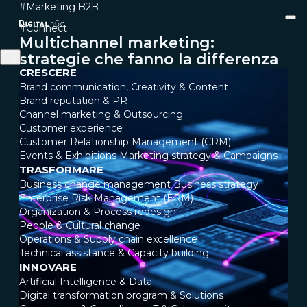
#Marketing B2B
#Connect
Multichannel marketing:
strategie che fanno la differenza
CRESCERE
Brand communication, Creativity & Content
Brand reputation & PR
Channel marketing & Outsourcing
Customer experience
Customer Relationship Management (CRM)
Events & Exhibitions
Marketing strategy & Campaigns
TRASFORMARE
Business change management
Business strategy
Enterprise Risk Management (ERM)
Organization & Process redesign
People & Cultural change
Operations & Supply chain excellence
Technical assistance & Capacity building
INNOVARE
Artificial Intelligence & Data
Digital transformation program & Solutions