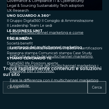
Governance & Compliance
IT & Cybersecurity
Legal & Sourcing
Sustainability
Tech adoption
UX Research
UNO SGUARDO A 360°
Il Gruppo Digital360
Il Consiglio di Amministrazione
Il Leadership Team
Le sedi
LE BUSINESS UNIT
Cos’è il multichannel marketing e come
funziona?
ESG & MEDIA
Società benefit
I vantaggi del multichannel marketing
Bilanci di sostenibilità, relazioni di impatto e certificazioni
Rassegna stampa
Comunicati stampa
Case Study
Difficoltà e rischi del multichannel marketing
STIAMO CERCANDO TE
Digital360 life
Posizioni aperte
Implementazione del multichannel marketing: i
Trova rapidamente contenuti e soluzioni
passaggi per il successo
sul sito
Fare la differenza con il multichannel marketing
è possibile
Cerca