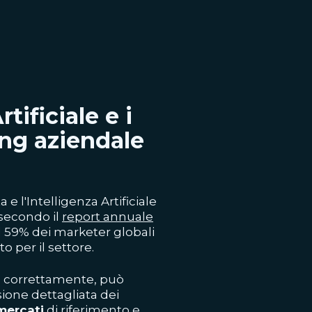
tificiale e i
ng aziendale
ta e
l'Intelligenza Artificiale
 secondo il
report annuale
il 59% dei marketer globali
 per il settore.
to correttamente, può
sione dettagliata dei
mercati
di riferimento e