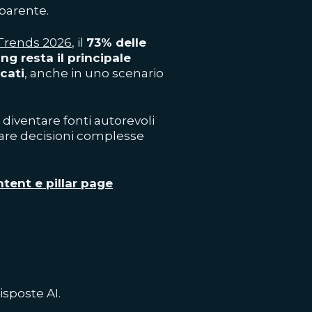
pparente.
 Trends 2026
, il
73% delle
g resta il principale
icati
, anche in uno scenario
, diventare fonti autorevoli
tare decisioni complesse
ntent e pillar page
isposte AI.