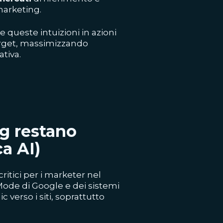
marketing.
rre queste intuizioni in azioni
arget, massimizzando
tiva.
g restano
ca AI)
critici per i marketer nel
 Mode di Google e dei sistemi
c verso i siti, soprattutto