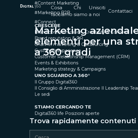
#Content Marketing
Cosa
Chi
Unisciti
Contattaci
#Marketing B2B
facciamo
siamo
a noi
#Connect
CRESCERE
Marketing aziendale
Brand communication, Creativity & Content
elementi per una st
Brand reputation & PR
Channel marketing & Outsourcing
a 360 gradi
Customer experience
Customer Relationship Management (CRM)
Events & Exhibitions
Marketing strategy & Campaigns
UNO SGUARDO A 360°
Il Gruppo Digital360
Il Consiglio di Amministrazione
Il Leadership Te
Le sedi
STIAMO CERCANDO TE
Digital360 life
Posizioni aperte
Trova rapidamente contenuti e