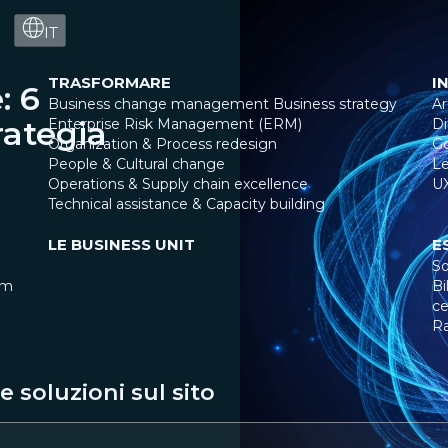
IT
TRASFORMARE
I
: 6
Business change management
Business strategy
Ar
rategia
Enterprise Risk Management (ERM)
Di
Organization & Process redesign
G
People & Cultural change
Le
Operations & Supply chain excellence
U
Technical assistance & Capacity building
LE BUSINESS UNIT
E
So
am
Bi
ce
R
 soluzioni sul sito