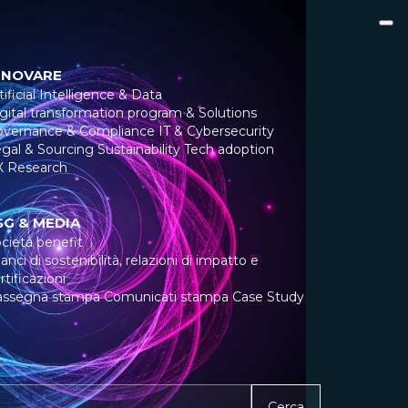
NNOVARE
tificial Intelligence & Data
gital transformation program & Solutions
overnance & Compliance
IT & Cybersecurity
gal & Sourcing
Sustainability
Tech adoption
X Research
SG & MEDIA
cietà benefit
lanci di sostenibilità, relazioni di impatto e
rtificazioni
assegna stampa
Comunicati stampa
Case Study
Cerca