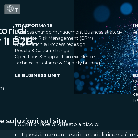
IT
TRASFORMARE
I
ri di
Business change management
Business strategy
Ar
r il B2B
Enterprise Risk Management (ERM)
Di
Organization & Process redesign
G
People & Cultural change
Le
Operations & Supply chain excellence
U
Technical assistance & Capacity building
LE BUSINESS UNIT
E
So
am
Bi
ce
R
 soluzioni sul sito
I punti chiave di questo articolo:
Il posizionamento sui motori di ricerca è u