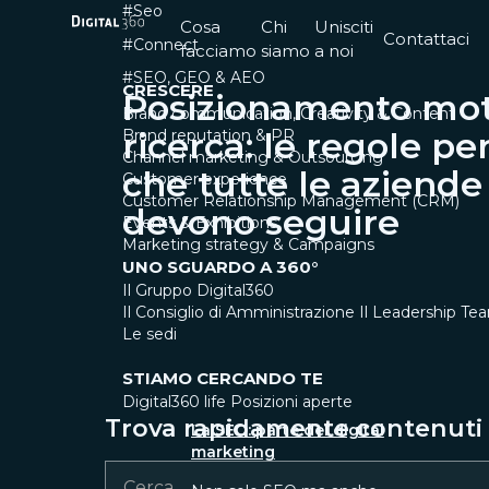
#Seo
Cosa
Chi
Unisciti
Contattaci
#Connect
facciamo
siamo
a noi
#SEO, GEO & AEO
CRESCERE
Posizionamento moto
Brand communication, Creativity & Content
ricerca: le regole pe
Brand reputation & PR
Channel marketing & Outsourcing
che tutte le aziende
Customer experience
Customer Relationship Management (CRM)
devono seguire
Events & Exhibitions
Marketing strategy & Campaigns
UNO SGUARDO A 360°
Il Gruppo Digital360
Il Consiglio di Amministrazione
Il Leadership Te
Le sedi
STIAMO CERCANDO TE
Digital360 life
Posizioni aperte
Trova rapidamente contenuti e
La SEO: parte del digital
marketing