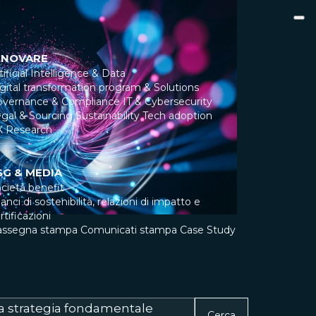
NNOVARE
tificial Intelligence & Data
gital transformation program & Solutions
overnance & Compliance
IT & Cybersecurity
gal & Sourcing
Sustainability
Tech adoption
X Research
SG & MEDIA
cietà benefit
lanci di sostenibilità, relazioni di impatto e
rtificazioni
assegna stampa
Comunicati stampa
Case Study
na strategia fondamentale
Cerca