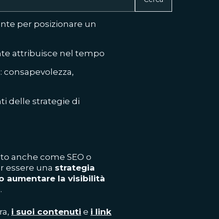
ente per posizionare un
nte attribuisce nel tempo
si: consapevolezza,
i delle strategie di
 noto anche come
SEO o
er essere una
strategia
 aumentare la visibilità
.
ra,
i suoi contenuti
e
i link