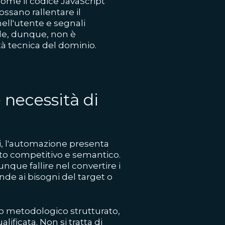
come il codice JavaScript
sano rallentare il
ell'utente e segnali
ile, dunque, non è
ità tecnica del dominio.
 necessità di
i, l'automazione presenta
esto competitivo e semantico.
ue fallire nel convertire i
onde ai bisogni del target o
io metodologico strutturato,
alificata. Non si tratta di