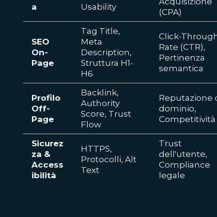
Acquisizione
a
Usability
(CPA)
Tag Title,
Click-Throug
SEO
Meta
Rate (CTR),
On-
Description,
Pertinenza
Page
Struttura H1-
semantica
H6
Backlink,
Profilo
Reputazione 
Authority
Off-
dominio,
Score, Trust
Page
Competitività
Flow
Sicurez
Trust
HTTPS,
za &
dell'utente,
Protocolli, Alt
Access
Compliance
Text
ibilità
legale