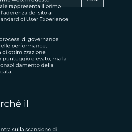
nale rappresenta il primo
aderenza del sito ai
 standard di User Experience
 processi di governance
 delle performance,
 di ottimizzazione.
n punteggio elevato, ma la
 consolidamento della
cata.
rché il
entra sulla scansione di