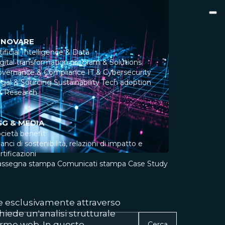
NNOVARE
tificial Intelligence & Data
gital transformation program & Solutions
overnance & Compliance
IT & Cybersecurity
gal & Sourcing
Sustainability
Tech adoption
X Research
SG & MEDIA
cietà benefit
lanci di sostenibilità, relazioni di impatto e
rtificazioni
assegna stampa
Comunicati stampa
Case Study
ile esclusivamente attraverso
ichiede un'analisi strutturale
forme web. In questo
Cerca