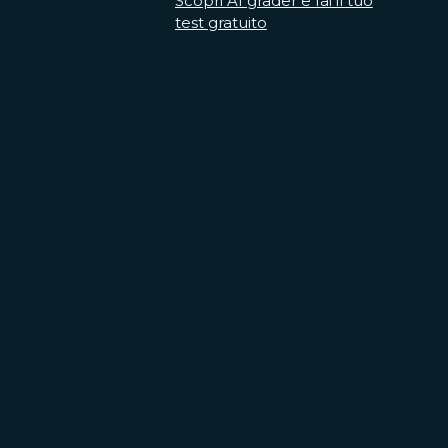
Scopri AI grader e fai il tuo
test gratuito