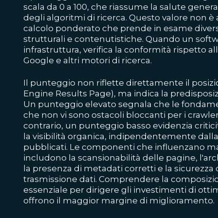
scala da 0 a 100, che riassume la salute genera
degli algoritmi di ricerca. Questo valore non è 
calcolo ponderato che prende in esame diverse
strutturali e contenutistiche. Quando un soft
infrastruttura, verifica la conformità rispetto a
Google e altri motori di ricerca.
Il punteggio non riflette direttamente il pos
Engine Results Page), ma indica la predisposi
Un punteggio elevato segnala che le fondame
che non vi sono ostacoli bloccanti per i crawler 
contrario, un punteggio basso evidenzia critic
la visibilità organica, indipendentemente dalla
pubblicati. Le componenti che influenzano 
includono la scansionabilità delle pagine, l'arc
la presenza di metadati corretti e la sicurezza 
trasmissione dati. Comprendere la composizi
essenziale per dirigere gli investimenti di ott
offrono il maggior margine di miglioramento.