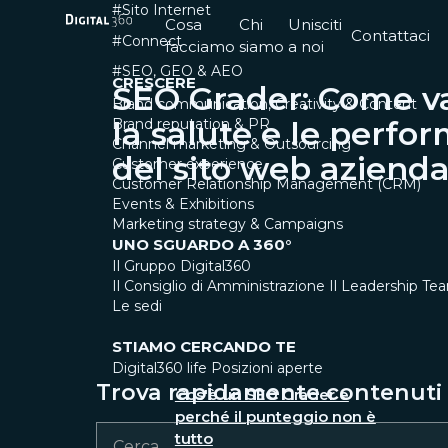
#Sito Internet
Cosa
Chi
Unisciti
Contattaci
#Connect
facciamo
siamo
a noi
#SEO, GEO & AEO
CRESCERE
SEO Grader: Come v
Brand communication, Creativity & Content
la salute e le perfo
Brand reputation & PR
Channel marketing & Outsourcing
del sito web azienda
Customer experience
Customer Relationship Management (CRM)
Events & Exhibitions
Marketing strategy & Campaigns
UNO SGUARDO A 360°
Il Gruppo Digital360
Il Consiglio di Amministrazione
Il Leadership Te
Le sedi
STIAMO CERCANDO TE
Digital360 life
Posizioni aperte
Trova rapidamente contenuti e
Cos'è un SEO Grader e
perché il punteggio non è
tutto