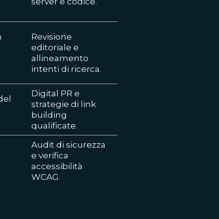
server e codice.
h
Revisione
editoriale e
allineamento
intenti di ricerca.
Digital PR e
del
strategie di link
building
qualificate.
Audit di sicurezza
e verifica
accessibilità
WCAG.