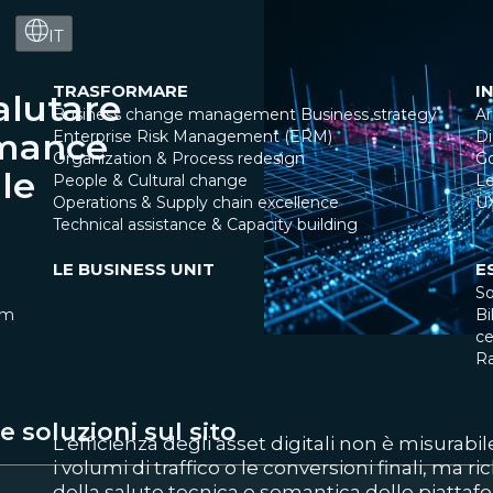
IT
TRASFORMARE
I
alutare
Business change management
Business strategy
Ar
rmance
Enterprise Risk Management (ERM)
Di
Organization & Process redesign
G
le
People & Cultural change
Le
Operations & Supply chain excellence
U
Technical assistance & Capacity building
LE BUSINESS UNIT
E
So
am
Bi
ce
R
 soluzioni sul sito
L'efficienza degli asset digitali non è misurab
i volumi di traffico o le conversioni finali, ma r
della salute tecnica e semantica delle piatta