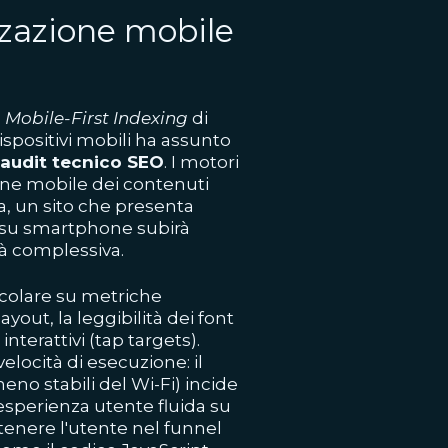
zzazione mobile
o
Mobile-First Indexing
di
spositivi mobili ha assunto
audit tecnico SEO
. I motori
ione mobile dei contenuti
za, un sito che presenta
 su smartphone subirà
ità complessiva.
colare su metriche
ayout, la leggibilità dei font
interattivi (tap targets).
elocità di esecuzione: il
no stabili del Wi-Fi) incide
esperienza utente fluida su
enere l'utente nel funnel