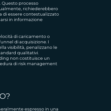
di. Questo processo
anualmente, richiederebbero
ita di essere contestualizzato
rmarsi in informazione
elocità di caricamento o
funnel di acquisizione. I
a visibilità, penalizzano le
ndard qualitativi.
ading non costituisce un
ocedura di risk management
EO?
eneralmente espresso in una