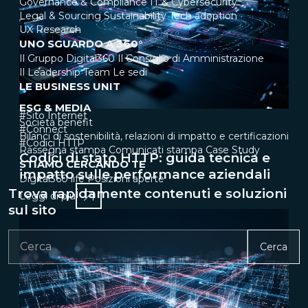
Governance & Compliance
IT & Cybersecurity
Legal & Sourcing
Sustainability
Tech adoption
UX Research
UNO SGUARDO A 360°
Il Gruppo Digital360
Il Consiglio di Amministrazione
Il Leadership Team
Le sedi
LE BUSINESS UNIT
ESG & MEDIA
#Sito Internet
Società benefit
#Connect
Bilanci di sostenibilità, relazioni di impatto e certificazioni
#Codici HTTP
Rassegna stampa
Comunicati stampa
Case Study
Codici di stato HTTP: guida tecnica e
STIAMO CERCANDO TE
impatto sulle performance aziendali
Digital360 life
Posizioni aperte
Trova rapidamente contenuti e soluzioni
Leggi di più
sul sito
Cerca