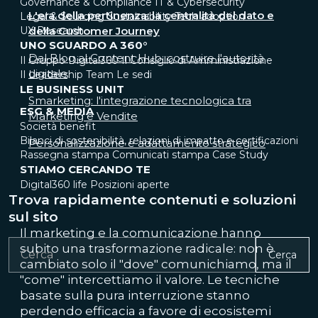
Governance & Compliance
IT & Cybersecurity
L'era della pertinenza: la centralità del dato e
Legal & Sourcing
Sustainability
Tech adoption
UX Research
della Customer Journey
UNO SGUARDO A 360°
Dal Blog al Content Hub: costruire l'autorità
Il Gruppo Digital360
Il Consiglio di Amministrazione
digitale
Il Leadership Team
Le sedi
LE BUSINESS UNIT
Smarketing: l'integrazione tecnologica tra
ESG & MEDIA
Marketing e Vendite
Società benefit
Bilanci di sostenibilità, relazioni di impatto e certificazioni
Personalizzazione e adattamento strategico
Rassegna stampa
Comunicati stampa
Case Study
STIAMO CERCANDO TE
Digital360 life
Posizioni aperte
Trova rapidamente contenuti e soluzioni
sul sito
Il marketing e la comunicazione hanno
subito una trasformazione radicale: non è
Cerca
cambiato solo il "dove" comunichiamo, ma il
"come" intercettiamo il valore. Le tecniche
basate sulla pura interruzione stanno
perdendo efficacia a favore di ecosistemi