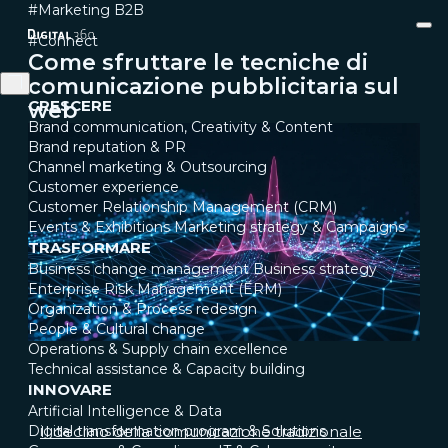
#Marketing B2B
#Connect
Come sfruttare le tecniche di
comunicazione pubblicitaria sul
CRESCERE
web
Brand communication, Creativity & Content
Brand reputation & PR
Channel marketing & Outsourcing
Customer experience
Customer Relationship Management (CRM)
Events & Exhibitions
Marketing strategy & Campaigns
TRASFORMARE
Business change management
Business strategy
Enterprise Risk Management (ERM)
Organization & Process redesign
People & Cultural change
Operations & Supply chain excellence
Technical assistance & Capacity building
INNOVARE
Artificial Intelligence & Data
Digital transformation program & Solutions
Il declino della comunicazione tradizionale