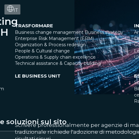
IT
ting
TRASFORMARE
I
 H
Business change management
Business strategy
Ar
Enterprise Risk Management (ERM)
Di
Organization & Process redesign
G
People & Cultural change
Le
Operations & Supply chain excellence
U
Technical assistance & Capacity building
LE BUSINESS UNIT
E
So
am
Bi
ce
R
 soluzioni sul sito
Scrivere professionalmente per agenzie di mar
tradizionale richiede l'adozione di metodologi
risultati sicuri.