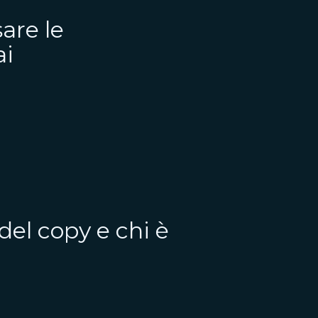
are le
ai
 del copy e chi è