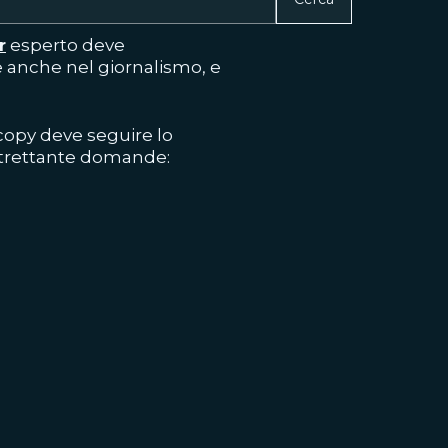
r
esperto deve
te anche nel giornalismo, e
 copy deve seguire lo
altrettante domande: