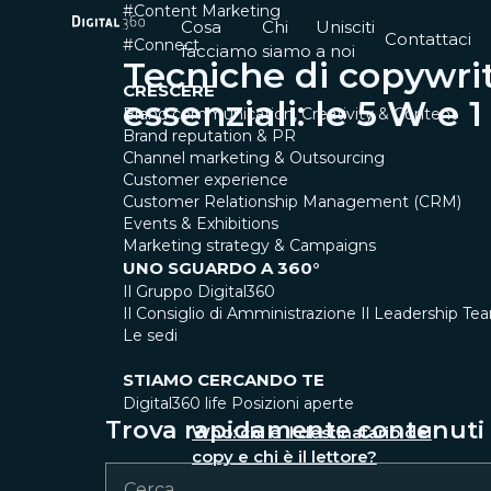
#Content Marketing
Cosa
Chi
Unisciti
Contattaci
#Connect
facciamo
siamo
a noi
Tecniche di copywri
CRESCERE
essenziali: le 5 W e 1
Brand communication, Creativity & Content
Brand reputation & PR
Channel marketing & Outsourcing
Customer experience
Customer Relationship Management (CRM)
Events & Exhibitions
Marketing strategy & Campaigns
UNO SGUARDO A 360°
Il Gruppo Digital360
Il Consiglio di Amministrazione
Il Leadership Te
Le sedi
STIAMO CERCANDO TE
Digital360 life
Posizioni aperte
Trova rapidamente contenuti e
Who: chi è il destinatario del
copy e chi è il lettore?