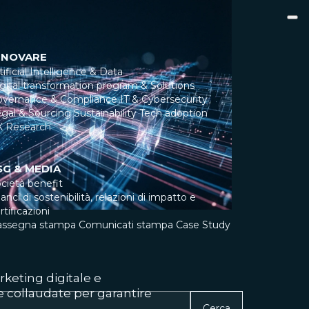
NNOVARE
tificial Intelligence & Data
gital transformation program & Solutions
overnance & Compliance
IT & Cybersecurity
gal & Sourcing
Sustainability
Tech adoption
X Research
SG & MEDIA
cietà benefit
lanci di sostenibilità, relazioni di impatto e
rtificazioni
assegna stampa
Comunicati stampa
Case Study
keting digitale e
e collaudate per garantire
Cerca