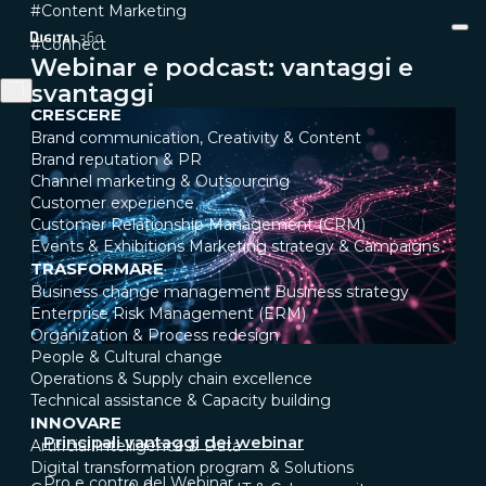
#Content Marketing
#Connect
Webinar e podcast: vantaggi e
svantaggi
CRESCERE
Brand communication, Creativity & Content
Brand reputation & PR
Channel marketing & Outsourcing
Customer experience
Customer Relationship Management (CRM)
Events & Exhibitions
Marketing strategy & Campaigns
TRASFORMARE
Business change management
Business strategy
Enterprise Risk Management (ERM)
Organization & Process redesign
People & Cultural change
Operations & Supply chain excellence
Technical assistance & Capacity building
INNOVARE
Principali vantaggi dei webinar
Artificial Intelligence & Data
Digital transformation program & Solutions
Pro e contro del Webinar