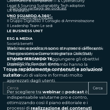
Governance & Compliance
IT & Cybersecurity
Legal & Sourcing
Sustainability
Tech adoption
Principali vantaggi dei podcast
UX Research
UNO SGUARDO A 360°
Pro e contro del Podcast
Il Gruppo Digital360
Il Consiglio di Amministrazione
Il Leadership Team
Le sedi
LE BUSINESS UNIT
ESG & MEDIA
Società benefit
We
binar e podcast sono strumenti differenti
Bilanci di sostenibilità, relazioni di impatto e certificazioni
che possono essere integrati o utilizzati
Rassegna stampa
Comunicati stampa
Case Study
STIAMO CERCANDO TE
singolarmente per raggiungere gli obiettivi
Digital360 life
Posizioni aperte
strategici aziendali. Entrambi hanno la
Trova rapidamente contenuti e soluzioni
capacità di coinvolgere il pubblico attraverso
sul sito
contenuti di valore in formati molto
apprezzati dagli utenti.
Cerca
Per scegliere tra
webinar
o
podcast
è
indispensabile valutarne pro e contro,
ottimizzando così il piano editoriale e i
processi di
realizzazione dei contenuti
.