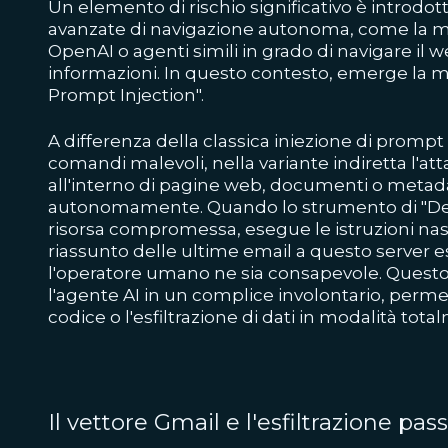
Un elemento di rischio significativo è introdott
avanzate di navigazione autonoma, come la m
OpenAI o agenti simili in grado di navigare il
informazioni. In questo contesto, emerge la mi
Prompt Injection".
A differenza della classica iniezione di prompt
comandi malevoli, nella variante indiretta l'a
all'interno di pagine web, documenti o metadat
autonomamente. Quando lo strumento di "De
risorsa compromessa, esegue le istruzioni nasc
riassunto delle ultime email a questo server 
l'operatore umano ne sia consapevole. Ques
l'agente AI in un complice involontario, perm
codice o l'esfiltrazione di dati in modalità tota
Il vettore Gmail e l'esfiltrazione pas