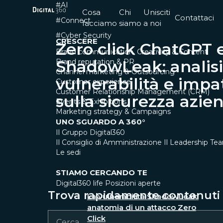
#AI
Cosa
Chi
Unisciti
Contattaci
#Connect
facciamo
siamo
a noi
#Cyber Security
CRESCERE
Zero click ChatGPT 
Brand communication, Creativity & Content
ShadowLeak: analisi
Brand reputation & PR
Channel marketing & Outsourcing
vulnerabilità e impa
Customer experience
Customer Relationship Management (CRM)
sulla sicurezza azie
Events & Exhibitions
Marketing strategy & Campaigns
UNO SGUARDO A 360°
Il Gruppo Digital360
Il Consiglio di Amministrazione
Il Leadership Te
Le sedi
STIAMO CERCANDO TE
Digital360 life
Posizioni aperte
Trova rapidamente contenuti e
La vulnerabilità ShadowLeak:
anatomia di un attacco Zero
Click