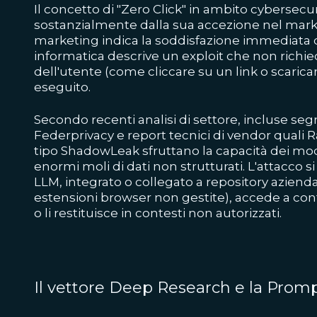
Il concetto di "Zero Click" in ambito cybersecur
sostanzialmente dalla sua accezione nel marke
marketing indica la soddisfazione immediata d
informatica descrive un exploit che non richi
dell'utente (come cliccare su un link o scarica
eseguito.
Secondo recenti analisi di settore, incluse se
Federprivacy e report tecnici di vendor quali R
tipo ShadowLeak sfruttano la capacità dei mod
enormi moli di dati non strutturati. L'attacco 
LLM, integrato o collegato a repository aziendal
estensioni browser non gestite), accede a conten
o li restituisce in contesti non autorizzati.
Il vettore Deep Research e la Prompt