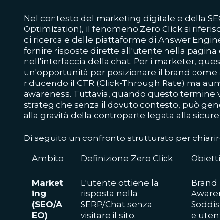
Nel contesto del marketing digitale e della S
Optimization), il fenomeno Zero Click si riferi
di ricerca e delle piattaforme di Answer Engin
fornire risposte dirette all'utente nella pagina 
nell'interfaccia della chat. Per i marketer, qu
un'opportunità per posizionare il brand come
riducendo il CTR (Click-Through Rate) ma au
awareness. Tuttavia, quando questo termine vie
strategiche senza il dovuto contesto, può gen
alla gravità della controparte legata alla sicure
Di seguito un confronto strutturato per chiarir
Ambito
Definizione Zero Click
Obiett
Market
L'utente ottiene la
Brand
ing
risposta nella
Aware
(SEO/A
SERP/Chat senza
Soddis
EO)
visitare il sito.
e uten