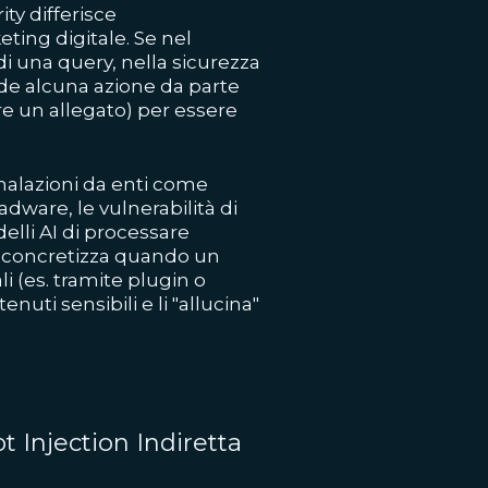
ity differisce
ting digitale. Se nel
i una query, nella sicurezza
ede alcuna azione da parte
re un allegato) per essere
gnalazioni da enti come
adware, le vulnerabilità di
elli AI di processare
si concretizza quando un
i (es. tramite plugin o
uti sensibili e li "allucina"
 Injection Indiretta