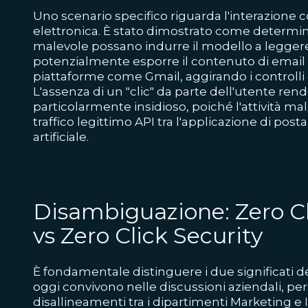
Uno scenario specifico riguarda l'interazione c
elettronica. È stato dimostrato come determin
malevole possano indurre il modello a legger
potenzialmente esporre il contenuto di email 
piattaforme come Gmail, aggirando i controlli d
L'assenza di un "clic" da parte dell'utente ren
particolarmente insidioso, poiché l'attività m
traffico legittimo API tra l'applicazione di posta
artificiale.
Disambiguazione: Zero C
vs Zero Click Security
È fondamentale distinguere i due significati d
oggi convivono nelle discussioni aziendali, per 
disallineamenti tra i dipartimenti Marketing e I