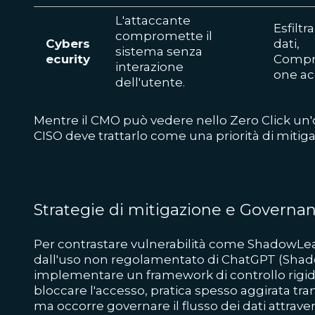
L'attaccante
Esfiltr
compromette il
Cybers
dati,
sistema senza
ecurity
Compr
interazione
one ac
dell'utente.
Mentre il CMO può vedere nello Zero Click un'opp
CISO deve trattarlo come una priorità di mitiga
Strategie di mitigazione e Governa
Per contrastare vulnerabilità come ShadowLeak 
dall'uso non regolamentato di ChatGPT (Shado
implementare un framework di controllo rigido
bloccare l'accesso, pratica spesso aggirata tram
ma occorre governare il flusso dei dati attrav