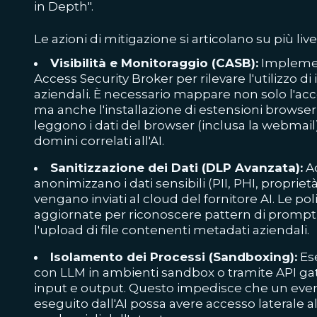
in Depth".
Le azioni di mitigazione si articolano su più livel
Visibilità e Monitoraggio (CASB):
Implemen
Access Security Broker per rilevare l'utilizzo 
aziendali. È necessario mappare non solo l'acc
ma anche l'installazione di estensioni browse
leggono i dati del browser (inclusa la webmail
domini correlati all'AI.
Sanitizzazione dei Dati (DLP Avanzata):
Ad
anonimizzano i dati sensibili (PII, PHI, propriet
vengano inviati al cloud del fornitore AI. Le p
aggiornate per riconoscere pattern di prompt 
l'upload di file contenenti metadati aziendali.
Isolamento dei Processi (Sandboxing):
Ese
con LLM in ambienti sandbox o tramite API gat
input e output. Questo impedisce che un eve
eseguito dall'AI possa avere accesso laterale al