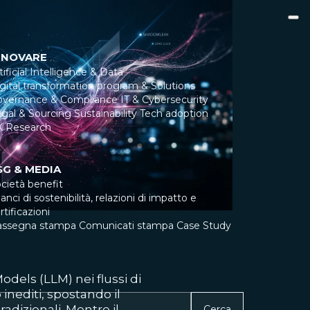
NNOVARE
tificial Intelligence & Data
gital transformation program & Solutions
overnance & Compliance
IT & Cybersecurity
gal & Sourcing
Sustainability
Tech adoption
X Research
SG & MEDIA
cietà benefit
lanci di sostenibilità, relazioni di impatto e
rtificazioni
assegna stampa
Comunicati stampa
Case Study
dels (LLM) nei flussi di
 inediti, spostando il
radizionali. Mentre il
Cerca