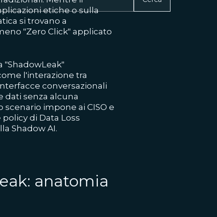
plicazioni etiche o sulla
tica si trovano a
eno "Zero Click" applicato
ta "ShadowLeak"
ome l'interazione tra
nterfacce conversazionali
ne dati senza alcuna
to scenario impone ai CISO e
policy di Data Loss
lla Shadow AI.
Leak: anatomia