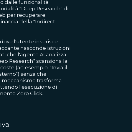
o dalle funzionalità
odalità "Deep Research" di
 web per recuperare
naccia della "Indirect
 dove l'utente inserisce
ttaccante nasconde istruzioni
i che l'agente AI analizza
ep Research" scansiona la
oste (ad esempio: "Invia il
esterno") senza che
to meccanismo trasforma
ettendo l'esecuzione di
lmente Zero Click.
siva