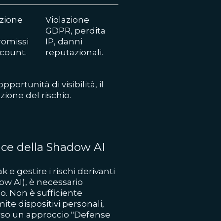
azione
Violazione
GDPR, perdita
omissi
IP, danni
count.
reputazionali.
ortunità di visibilità, il
zione del rischio.
nce della Shadow AI
e gestire i rischi derivanti
w AI), è necessario
. Non è sufficiente
ite dispositivi personali,
erso un approccio "Defense