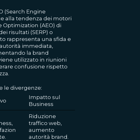
EO (Search Engine
sce alla tendenza dei motori
e Optimization (AEO) di
dei risultati (SERP) o
esto rappresenta una sfida e
 autorità immediata,
mentando la brand
ne utilizzato in riunioni
erare confusione rispetto
zza.
e le divergenze:
Impatto sul
ivo
Business
Riduzione
ness,
traffico web,
fazion
aumento
te.
autorità brand.