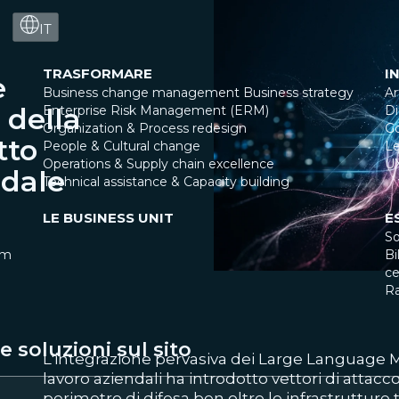
IT
TRASFORMARE
I
e
Business change management
Business strategy
Ar
 della
Enterprise Risk Management (ERM)
Di
Organization & Process redesign
G
tto
People & Cultural change
Le
Operations & Supply chain excellence
U
ndale
Technical assistance & Capacity building
LE BUSINESS UNIT
E
So
am
Bi
ce
R
 soluzioni sul sito
L'integrazione pervasiva dei Large Language Mo
lavoro aziendali ha introdotto vettori di attacco
perimetro di difesa ben oltre le infrastrutture t