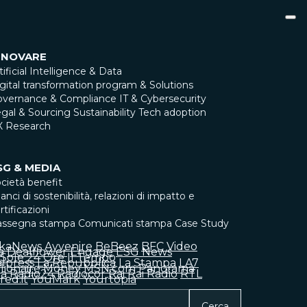
NNOVARE
tificial Intelligence & Data
gital transformation program & Solutions
overnance & Compliance
IT & Cybersecurity
gal & Sourcing
Sustainability
Tech adoption
X Research
SG & MEDIA
cietà benefit
lanci di sostenibilità, relazioni di impatto e
rtificazioni
assegna stampa
Comunicati stampa
Case Study
skaNews
Avvenire
BeBeez
BFC Video
a
Dealflower
Engage
ESG News
l Sole 24 Ore
Il Tempo
alpress
La Repubblica
La Stampa
LA7
llionaire
Money
MSN.com
Panorama
ia
Radio24
Radiocor
Rai
Rai Radio
RTL
red.it
YouMark
Yourtopia
Cerca