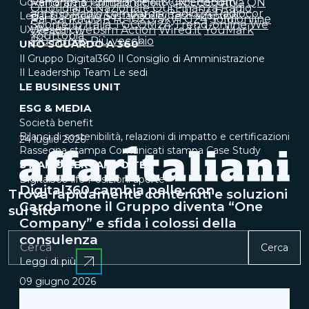
Governance & Compliance
Panorama
Primaonline.it
IT & Cybersecurity
QN Economia
QN
Quotidiano Nazionale
Qui Finanza
Radio
anch'io
Radio Lombardia
Radio24
Radiocor
Legal & Sourcing
Sustainability
Tech adoption
Rai
Rai Radio
RTL 102.5
SkyTG24
Soldionline
Sportello Italia
TGCOM24
Trend-online
We
UX Research
Wealth
Websim Action
Wired.it
YouMark
Yourtopia
Più nuovo
Più vecchio
UNO SGUARDO A 360°
Il Gruppo Digital360
Il Consiglio di Amministrazione
Il Leadership Team
Le sedi
LE BUSINESS UNIT
ESG & MEDIA
Società benefit
Bilanci di sostenibilità, relazioni di impatto e certificazioni
24 luglio 2026
Rassegna stampa
Comunicati stampa
Case Study
STIAMO CERCANDO TE
Digital360 life
Posizioni aperte
Digital360 cambia pelle: con
Trova rapidamente contenuti e soluzioni
Cardamone il Gruppo diventa “One
sul sito
Company” e sfida i colossi della
consulenza
Cerca
Leggi di più
09 giugno 2026