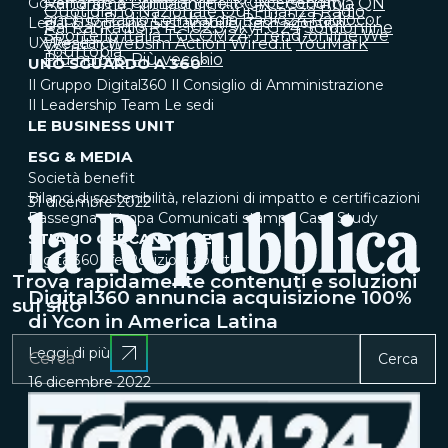
Governance & Compliance
Panorama
Primaonline.it
IT & Cybersecurity
QN Economia
QN
Quotidiano Nazionale
Qui Finanza
Radio
anch'io
Radio Lombardia
Radio24
Radiocor
Legal & Sourcing
Sustainability
Tech adoption
Rai
Rai Radio
RTL 102.5
SkyTG24
Soldionline
Sportello Italia
TGCOM24
Trend-online
We
UX Research
Wealth
Websim Action
Wired.it
YouMark
Yourtopia
Più nuovo
Più vecchio
UNO SGUARDO A 360°
Il Gruppo Digital360
Il Consiglio di Amministrazione
Il Leadership Team
Le sedi
LE BUSINESS UNIT
ESG & MEDIA
Società benefit
Bilanci di sostenibilità, relazioni di impatto e certificazioni
31 dicembre 2022
Rassegna stampa
Comunicati stampa
Case Study
STIAMO CERCANDO TE
Digital360 life
Posizioni aperte
Trova rapidamente contenuti e soluzioni
Digital360 annuncia acquisizione 100%
sul sito
di Ycon in America Latina
Leggi di più
Cerca
16 dicembre 2022