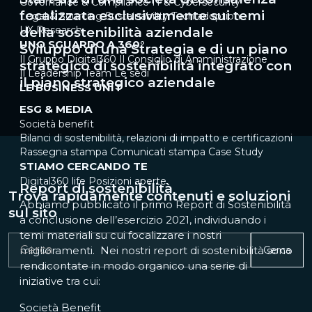
Governance & Compliance
IT & Cybersecurity
focalizzata esclusivamente sui temi
Legal & Sourcing
Sustainability
Tech adoption
UX Research
della sostenibilità aziendale
UNO SGUARDO A 360°
Sviluppo di una Strategia e di un piano
Il Gruppo Digital360
Il Consiglio di Amministrazione
strategico di sostenibilità integrato con
Il Leadership Team
Le sedi
il piano strategico aziendale
LE BUSINESS UNIT
ESG & MEDIA
Società benefit
Bilanci di sostenibilità, relazioni di impatto e certificazioni
Rassegna stampa
Comunicati stampa
Case Study
STIAMO CERCANDO TE
Digital360 life
Posizioni aperte
Report di sostenibilità
Trova rapidamente contenuti e soluzioni
Abbiamo pubblicato il primo Report di Sostenibilità
sul sito
a conclusione dell’esercizio 2021, individuando i
temi materiali su cui focalizzare i nostri
miglioramenti. Nei nostri report di sostenibilità sono
Cerca
rendicontate in modo organico una serie di
iniziative tra cui:
Società Benefit