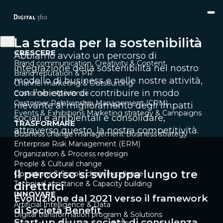
La strada per la sostenibilità
CRESCERE
Abbiamo avviato un percorso di
Brand communication, Creativity & Content
integrazione della sostenibilità nel nostro
Brand reputation & PR
modello di business e nelle nostre attività,
Channel marketing & Outsourcing
con l’obiettivo di contribuire in modo
Customer experience
Customer Relationship Management (CRM)
rilevante al miglioramento degli impatti
Events & Exhibitions
Marketing strategy & Campaigns
sociali e ambientali e consolidare,
TRASFORMARE
attraverso questo, la nostra competitività.
Business change management
Business strategy
Enterprise Risk Management (ERM)
Organization & Process redesign
People & Cultural change
Il percorso si sviluppa lungo tre
Operations & Supply chain excellence
Technical assistance & Capacity building
direttrici
INNOVARE
Evoluzione dal 2021 verso il framework
Artificial Intelligence & Data
di Società Benefit
Digital transformation program & Solutions
Start-up di una società di consulenza