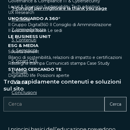
Governance & Compliance
IT & Cybersecurity
Legal & Sourcing
Sustainability
Tech adoption
7 consigli per migliorare la thank you page
UX Research
UNO SGUARDO A 360°
1. Offerta
Il Gruppo Digital360
Il Consiglio di Amministrazione
2. Immediatezza
Il Leadership Team
Le sedi
LE BUSINESS UNIT
3. Contenuti
ESG & MEDIA
4. Semplicità
Società benefit
Bilanci di sostenibilità, relazioni di impatto e certificazioni
5. Smart CTA
Rassegna stampa
Comunicati stampa
Case Study
STIAMO CERCANDO TE
6. Email
Digital360 life
Posizioni aperte
Trova rapidamente contenuti e soluzioni
7. Social
sul sito
Conclusioni
Cerca
I principi basici dell’educazione prevedono