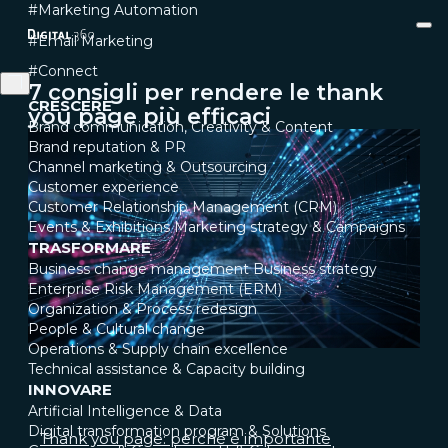
#Marketing Automation
#Email Marketing
#Connect
7 consigli per rendere le thank
CRESCERE
you page più efficaci
Brand communication, Creativity & Content
Brand reputation & PR
Channel marketing & Outsourcing
Customer experience
Customer Relationship Management (CRM)
Events & Exhibitions
Marketing strategy & Campaigns
TRASFORMARE
Business change management
Business strategy
Enterprise Risk Management (ERM)
Organization & Process redesign
People & Cultural change
Operations & Supply chain excellence
Technical assistance & Capacity building
INNOVARE
Artificial Intelligence & Data
Digital transformation program & Solutions
Thank you page: perché è importante