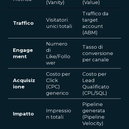
(Vanity)
(Value)
Traffico da
Visitatori
target
Traffico
unici totali
account
(ABM)
Numero
Tasso di
Engage
di
conversione
ment
Like/Follo
per canale
wer
Costo per
Costo per
Acquisiz
Click
Lead
ione
(CPC)
Qualificato
generico
(CPL/SQL)
Pipeline
Impressio
generata
Impatto
n totali
(Pipeline
Velocity)