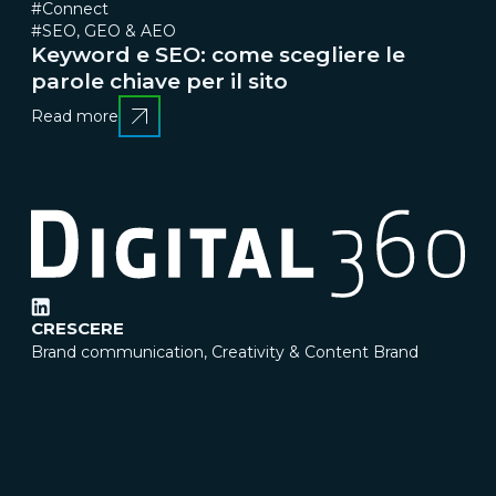
#Connect
#SEO, GEO & AEO
Keyword e SEO: come scegliere le
parole chiave per il sito
Read more
CRESCERE
Brand communication, Creativity & Content
Brand
reputation & PR
Channel marketing & Outsourcing
Customer experience
Customer Relationship
Management (CRM)
Events & Exhibitions
Marketing
strategy & Campaigns
TRASFORMARE
Business change management
Business strategy