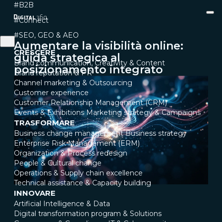
#B2B
#Connect
#SEO, GEO & AEO
Aumentare la visibilità online:
CRESCERE
guida strategica al
Brand communication, Creativity & Content
posizionamento integrato
Brand reputation & PR
Channel marketing & Outsourcing
Customer experience
Customer Relationship Management (CRM)
Events & Exhibitions
Marketing strategy & Campaigns
TRASFORMARE
Business change management
Business strategy
Enterprise Risk Management (ERM)
Organization & Process redesign
People & Cultural change
Operations & Supply chain excellence
Technical assistance & Capacity building
INNOVARE
Artificial Intelligence & Data
Digital transformation program & Solutions