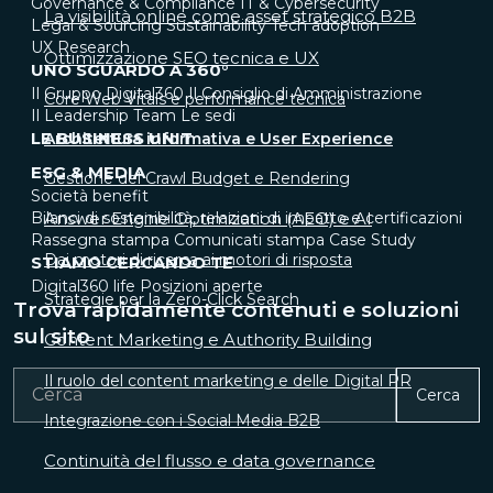
Governance & Compliance
IT & Cybersecurity
La visibilità online come asset strategico B2B
Legal & Sourcing
Sustainability
Tech adoption
UX Research
Ottimizzazione SEO tecnica e UX
UNO SGUARDO A 360°
Il Gruppo Digital360
Il Consiglio di Amministrazione
Core Web Vitals e performance tecnica
Il Leadership Team
Le sedi
LE BUSINESS UNIT
Architettura informativa e User Experience
ESG & MEDIA
Gestione del Crawl Budget e Rendering
Società benefit
Answer Engine Optimization (AEO) e AI
Bilanci di sostenibilità, relazioni di impatto e certificazioni
Rassegna stampa
Comunicati stampa
Case Study
Dai motori di ricerca ai motori di risposta
STIAMO CERCANDO TE
Digital360 life
Posizioni aperte
Strategie per la Zero-Click Search
Trova rapidamente contenuti e soluzioni
sul sito
Content Marketing e Authority Building
Il ruolo del content marketing e delle Digital PR
Cerca
Integrazione con i Social Media B2B
Continuità del flusso e data governance