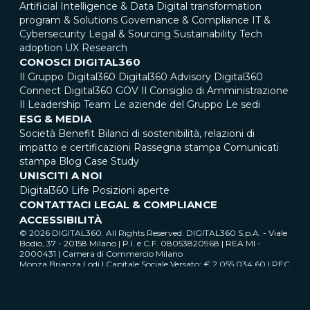
Artificial Intelligence & Data
Digital transformation
program & Solutions
Governance & Compliance
IT &
Cybersecurity
Legal & Sourcing
Sustainability
Tech
adoption
UX Research
CONOSCI DIGITAL360
Il Gruppo Digital360
Digital360 Advisory
Digital360
Connect
Digital360 GOV
Il Consiglio di Amministrazione
Il Leadership Team
Le aziende del Gruppo
Le sedi
ESG & MEDIA
Società Benefit
Bilanci di sostenibilità, relazioni di
impatto e certificazioni
Rassegna stampa
Comunicati
stampa
Blog
Case Study
UNISCITI A NOI
Digital360 Life
Posizioni aperte
CONTATTACI
LEGAL & COMPLIANCE
ACCESSIBILITÀ
© 2026 DIGITAL360. All Rights Reserved. DIGITAL360 S.p.A. - Viale
Bodio, 37 - 20158 Milano | P.I. e C.F. 08053820968 | REA MI -
2000431 | Camera di Commercio Milano
Monza Brianza Lodi | Capitale Sociale Versato: € 2.055.034,60 | PEC
digital360@pec.it
Cookie & Privacy Policy
Cookie Settings