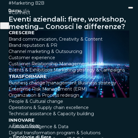
#Marketing B2B
#Connect
Eventi aziendali: fiere, workshop,
meeting… Conosci le differenze?
CRESCERE
Brand communication, Creativity & Content
Brand reputation & PR
Channel marketing & Outsourcing
Customer experience
Customer Relationship Management (CRM)
Events & Exhibitions
Marketing strategy & Campaigns
TRASFORMARE
Business change management
Business strategy
Enterprise Risk Management (ERM)
Organization & Process redesign
People & Cultural change
Operations & Supply chain excellence
Technical assistance & Capacity building
INNOVARE
Fiera e fiere
Artificial Intelligence & Data
Digital transformation program & Solutions
Tipologie di fiere