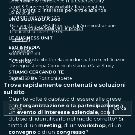
Governance & Compliance
IT & Cybersecurity
Legal & Sourcing
Sustainability
Tech adoption
Altri eventi di interesse per enti e aziende:
UX Research
congressi e convegni
UNO SGUARDO A 360°
Il Gruppo Digital360
Il Consiglio di Amministrazione
Gli eventi aziendali veri e propri
Il Leadership Team
Le sedi
LE BUSINESS UNIT
Meeting
ESG & MEDIA
Workshop
Società benefit
Bilanci di sostenibilità, relazioni di impatto e certificazioni
Open day
Rassegna stampa
Comunicati stampa
Case Study
STIAMO CERCANDO TE
Digital360 life
Posizioni aperte
Trova rapidamente contenuti e soluzioni
sul sito
Quante volte è capitato di essere alle prese
con
l’organizzazione o la partecipazione
a
Cerca
un
evento di interesse aziendale
, con il
dubbio di identificarlo nel modo corretto? Si
tratta di un
meeting
, di un
workshop
, di un
convegno
o di un
congresso
?