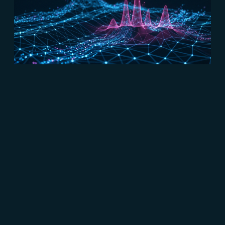
#Marketing B2B
#Connect
Come sfruttare le tecniche di
comunicazione pubblicitaria sul web
Read more
CRESCERE