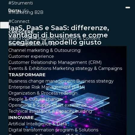
#Strumenti
#Marketing B2B
#Connect
IaaS, PaaS e SaaS: differenze,
CRESCERE
vantaggi di business e come
Brand communication, Creativity & Content
scegliere il modello giusto
Brand reputation & PR
Channel marketing & Outsourcing
Customer experience
Customer Relationship Management (CRM)
Events & Exhibitions
Marketing strategy & Campaigns
TRASFORMARE
Business change management
Business strategy
Enterprise Risk Management (ERM)
Organization & Process redesign
People & Cultural change
Operations & Supply chain excellence
Technical assistance & Capacity building
INNOVARE
Artificial Intelligence & Data
Digital transformation program & Solutions