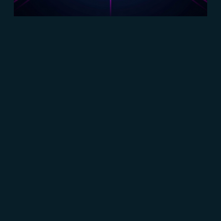
#Vendite
#Connect
#Sales Strategy
Pipeline di vendita: cos’è e perché
aiuta a conquistare i clienti
Read more
CRESCERE
Brand communication, Creativity & Content
Brand
reputation & PR
Channel marketing & Outsourcing
Customer experience
Customer Relationship