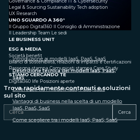
Governance & Compliance
IT & Cybersecurity
Legal & Sourcing
Sustainability
Tech adoption
UX Research
UNO SGUARDO A 360°
Il Gruppo Digital360
Il Consiglio di Amministrazione
Il Leadership Team
Le sedi
LE BUSINESS UNIT
ESG & MEDIA
Società benefit
Introduzione ai modelli IaaS, PaaS, SaaS
Bilanci di sostenibilità, relazioni di impatto e certificazioni
Rassegna stampa
Comunicati stampa
Case Study
Descrizione tecnica dei modelli IaaS, PaaS,
STIAMO CERCANDO TE
SaaS
Digital360 life
Posizioni aperte
Trova rapidamente contenuti e soluzioni
Differenze tra i modelli IaaS, PaaS, SaaS
sul sito
Vantaggi di business nella scelta di un modello
IaaS, PaaS, SaaS
Cerca
Come scegliere tra i modelli IaaS, PaaS, SaaS