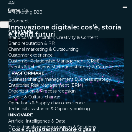
#AI
#Marketing B2B
#Connect
Innovazione digitale: cos’è, storia
CRESCERE
e trend futuri
Brand communication, Creativity & Content
Brand reputation & PR
Channel marketing & Outsourcing
Customer experience
Customer Relationship Management (CRM)
Events & Exhibitions
Marketing strategy & Campaigns
TRASFORMARE
Business change management
Business strategy
Enterprise Risk Management (ERM)
Organization & Process redesign
People & Cultural change
Operations & Supply chain excellence
Technical assistance & Capacity building
INNOVARE
Artificial Intelligence & Data
Digital transformation program & Solutions
Cos’è oggi la trasformazione digitale