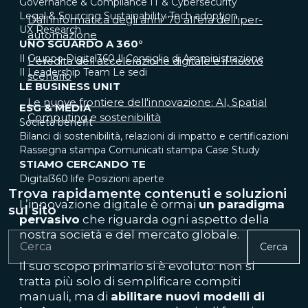
Governance & Compliance
IT & Cybersecurity
Legal & Sourcing
Sustainability
Tech adoption
Dall'informatica degli anni '70 all'era dell'iper-
UX Research
automazione
UNO SGUARDO A 360°
Il Gruppo Digital360
Il Consiglio di Amministrazione
L'eredità dell'accelerazione digitale e il nuovo
Il Leadership Team
Le sedi
scenario
LE BUSINESS UNIT
Le nuove frontiere dell'innovazione: AI, Spatial
ESG & MEDIA
Computing e sostenibilità
Società benefit
Bilanci di sostenibilità, relazioni di impatto e certificazioni
Rassegna stampa
Comunicati stampa
Case Study
STIAMO CERCANDO TE
Digital360 life
Posizioni aperte
Trova rapidamente contenuti e soluzioni
L’innovazione digitale è ormai
un paradigma
sul sito
pervasivo
che riguarda ogni aspetto della
nostra società e del mercato globale.
Cerca
Il suo scopo primario si è evoluto: non si
tratta più solo di semplificare compiti
manuali, ma di
abilitare nuovi modelli di