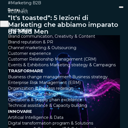
#Marketing B2B
#Connect
"It's toasted": 5 lezioni di
Marketing che abbiamo imparato
CRESCERE
da Mad Men
Brand communication, Creativity & Content
Brand reputation & PR
Channel marketing & Outsourcing
Customer experience
Customer Relationship Management (CRM)
Events & Exhibitions
Marketing strategy & Campaigns
TRASFORMARE
Business change management
Business strategy
Enterprise Risk Management (ERM)
Organization & Process redesign
People & Cultural change
Operations & Supply chain excellence
Technical assistance & Capacity building
INNOVARE
Artificial Intelligence & Data
Digital transformation program & Solutions