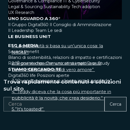
Governance & Compliance
IT & Cybersecurity
Legal & Sourcing
Sustainability
Tech adoption
UX Research
UNO SGUARDO A 360°
Il Gruppo Digital360
Il Consiglio di Amministrazione
Il Leadership Team
Le sedi
LE BUSINESS UNIT
ESG & MEDIA
1.“La pubblicità si basa su un’unica cosa: la
Società benefit
felicità”
Bilanci di sostenibilità, relazioni di impatto e certificazioni
2.”È come dire che uno ama i gatti e può
Rassegna stampa
Comunicati stampa
Case Study
STIAMO CERCANDO TE
permettersi di parlare di vero amore”
Digital360 life
Posizioni aperte
3.”Quando agganci un cliente inizi a perderlo”
Trova rapidamente contenuti e soluzioni
sul sito
4.”Teddy diceva che la cosa più importante in
pubblicità è la novità, che crea desiderio.”
Cerca
5.”It’s toasted!”